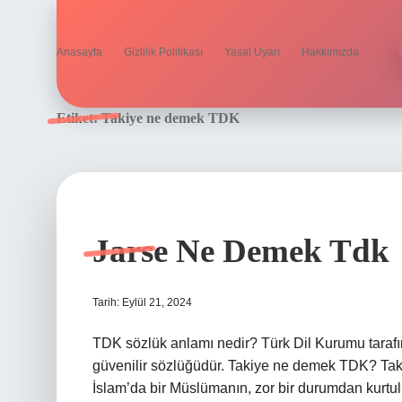
Anasayfa
Gizlilik Politikası
Yasal Uyarı
Hakkımızda
Etiket:
Takiye ne demek TDK
Jarse Ne Demek Tdk
Tarih: Eylül 21, 2024
TDK sözlük anlamı nedir? Türk Dil Kurumu taraf
güvenilir sözlüğüdür. Takiye ne demek TDK? Takiyye (Arapça: تقية; ayrıca Taqi
İslam’da bir Müslümanın, zor bir durumdan kurtul