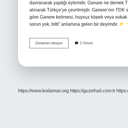
davranarak yaptığı eylemdir. Ganare ne demek TD
alınarak Türkçe’ye çevrilmiştir. Ganere’nin TDK 
göre Ganere kelimesi, huysuz köpek veya sokak k
sorun yok, bitti” anlamına gelen bir deyimdir.
Jarse
Devamını okuyun
2 Yorum
Ne
Demek
Tdk
https://www.kodaman.org
https://guzelhali.com.tr
https: