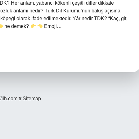
K? Her anlam, yabancı kökenli çeşitli diller dikkate
sözlük anlamı nedir? Türk Dil Kurumu’nun bakış açısına
öpeği olarak ifade edilmektedir. Yâr nedir TDK? “Kaç, git,
ne demek?
Emoji…
//lih.com.tr
Sitemap