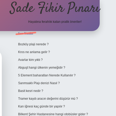
Sade Fikir Pınarı
Hayatına ferahlık katan pratik öneriler!
Sidebar
Son Yazılar
https://www.hiltonbetx
Bozköy plaji nerede ?
Kros ne anlama gelir ?
Avarlar kim yıktı ?
Abguşt hangi ülkenin yemeğidir ?
5 Element baharatları Nerede Kullanılır ?
Sarımsaklı Plajı denizi Nasıl ?
Basit kesri nedir ?
Tramer kaydı aracın değerini düşürür mü ?
Kan iğnesi kaç günde bir yapılır ?
Bilkent Şehir Hastanesine hangi otobüsler gider ?