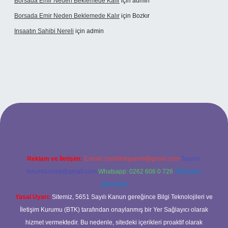
Borsada Emir Neden Beklemede Kalır
için
admin
Borsada Emir Neden Beklemede Kalır
için
Bozkır
Inşaatın Sahibi Nereli
için
admin
ltonbetx.org/
Reklam ve İletişim:
E-mail:
backlinkpaneli@gmail.com
Teams:
forumhizmeti@gmail.com
Whatsapp: 0262 606 0 726
Telegram:
@karabul
Yasal Uyarı:
Sitemiz, 5651 Sayılı Kanun gereğince Bilgi Teknolojileri ve
İletişim Kurumu (BTK) tarafından onaylanmış bir Yer Sağlayıcı olarak
hizmet vermektedir. Bu nedenle, sitedeki içerikleri proaktif olarak