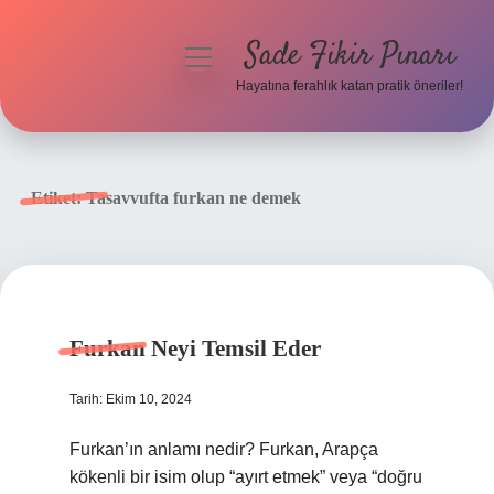
Sade Fikir Pınarı
menüyü
aç
Hayatına ferahlık katan pratik öneriler!
Anasayfa
Gizlilik Politikası
Etiket:
Tasavvufta furkan ne demek
Yasal Uyarı
Hakkımızda
Furkan Neyi Temsil Eder
Tarih: Ekim 10, 2024
Furkan’ın anlamı nedir? Furkan, Arapça
kökenli bir isim olup “ayırt etmek” veya “doğru