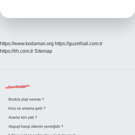
Temsil
Eder
https://www.kodaman.org
https://guzelhali.com.tr
https://lih.com.tr
Sitemap
Sidebar
Son Yazılar
Bozköy plaji nerede ?
Kros ne anlama gelir ?
Avarlar kim yıktı ?
Abguşt hangi ülkenin yemeğidir ?