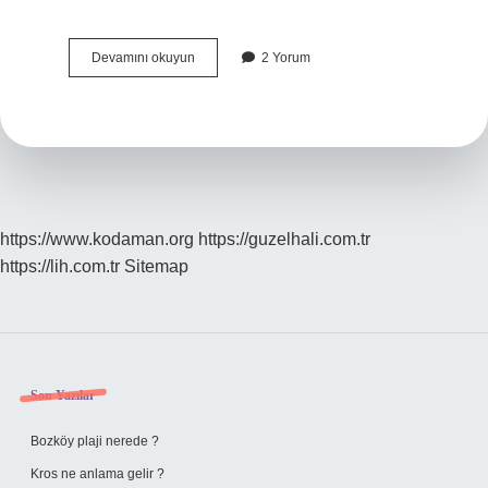
Tdk
Devamını okuyun
2 Yorum
Kısaltması
Ne
Anlama
Gelir
https://www.kodaman.org
https://guzelhali.com.tr
https://lih.com.tr
Sitemap
Sidebar
Son Yazılar
Bozköy plaji nerede ?
Kros ne anlama gelir ?