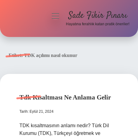
Sade Fikir Pınarı
menüyü
aç
Hayatına ferahlık katan pratik öneriler!
Anasayfa
Gizlilik Politikası
Etiket:
TDK açılımı nasıl okunur
Yasal Uyarı
Hakkımızda
Tdk Kısaltması Ne Anlama Gelir
Tarih: Eylül 21, 2024
TDK kısaltmasının anlamı nedir? Türk Dil
Kurumu (TDK), Türkçeyi öğretmek ve