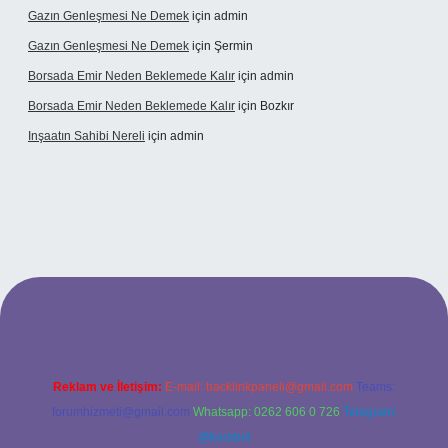
Gazın Genleşmesi Ne Demek
için
admin
Gazın Genleşmesi Ne Demek
için
Şermin
Borsada Emir Neden Beklemede Kalır
için
admin
Borsada Emir Neden Beklemede Kalır
için
Bozkır
Inşaatın Sahibi Nereli
için
admin
.hiltonbetx.org/
Reklam ve İletişim:
E-mail:
backlinkpaneli@gmail.com
Teams:
forumhizmeti@gmail.com
Whatsapp: 0262 606 0 726
Telegram:
@karabul