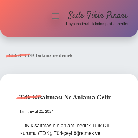
Sade Fikir Pınarı
menüyü
aç
Hayatına ferahlık katan pratik öneriler!
Anasayfa
Gizlilik Politikası
Etiket:
TDK bakınız ne demek
Yasal Uyarı
Hakkımızda
Tdk Kısaltması Ne Anlama Gelir
Tarih: Eylül 21, 2024
TDK kısaltmasının anlamı nedir? Türk Dil
Kurumu (TDK), Türkçeyi öğretmek ve