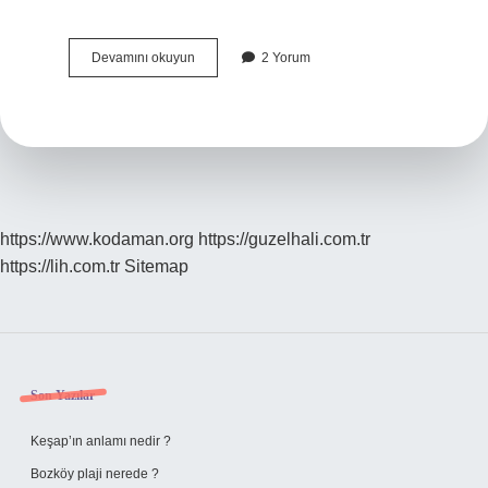
Tdk
Devamını okuyun
2 Yorum
Kısaltması
Ne
Anlama
Gelir
https://www.kodaman.org
https://guzelhali.com.tr
https://lih.com.tr
Sitemap
Sidebar
Son Yazılar
Keşap’ın anlamı nedir ?
Bozköy plaji nerede ?