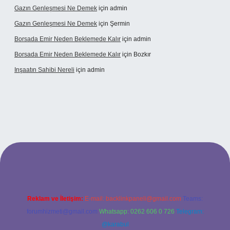
Gazın Genleşmesi Ne Demek
için
admin
Gazın Genleşmesi Ne Demek
için
Şermin
Borsada Emir Neden Beklemede Kalır
için
admin
Borsada Emir Neden Beklemede Kalır
için
Bozkır
Inşaatın Sahibi Nereli
için
admin
ltonbetx.org/
Reklam ve İletişim:
E-mail:
backlinkpaneli@gmail.com
Teams:
forumhizmeti@gmail.com
Whatsapp: 0262 606 0 726
Telegram:
@karabul