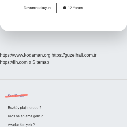
Sabun
Devamını okuyun
12 Yorum
Tozu
Nerelerde
Kullanılır
https://www.kodaman.org
https://guzelhali.com.tr
https://lih.com.tr
Sitemap
Sidebar
Son Yazılar
Bozköy plaji nerede ?
Kros ne anlama gelir ?
Avarlar kim yıktı ?