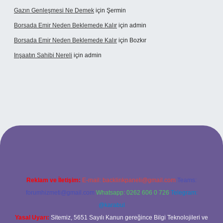
Gazın Genleşmesi Ne Demek
için
Şermin
Borsada Emir Neden Beklemede Kalır
için
admin
Borsada Emir Neden Beklemede Kalır
için
Bozkır
Inşaatın Sahibi Nereli
için
admin
ltonbetx.org/
Reklam ve İletişim:
E-mail:
backlinkpaneli@gmail.com
Teams:
forumhizmeti@gmail.com
Whatsapp: 0262 606 0 726
Telegram:
@karabul
Yasal Uyarı:
Sitemiz, 5651 Sayılı Kanun gereğince Bilgi Teknolojileri ve