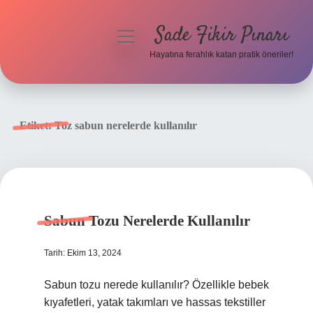
Sade Fikir Pınarı
menüyü
aç
Hayatına ferahlık katan pratik öneriler!
Anasayfa
Gizlilik Politikası
Etiket:
Toz sabun nerelerde kullanılır
Yasal Uyarı
Hakkımızda
Sabun Tozu Nerelerde Kullanılır
Tarih: Ekim 13, 2024
Sabun tozu nerede kullanılır? Özellikle bebek
kıyafetleri, yatak takımları ve hassas tekstiller