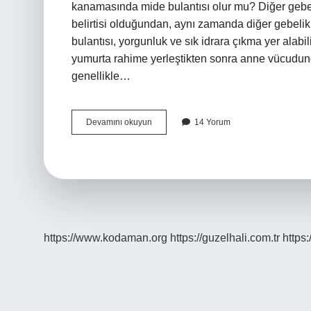
kanamasında mide bulantısı olur mu? Diğer gebeli
belirtisi olduğundan, aynı zamanda diğer gebelik be
bulantısı, yorgunluk ve sık idrara çıkma yer ala
yumurta rahime yerleştikten sonra anne vücudundak
genellikle…
Üstüne
Devamını okuyun
14 Yorum
Görmede
Mide
Bulantısı
Olur
Mu
https://www.kodaman.org
https://guzelhali.com.tr
https: