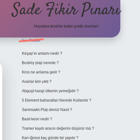
Sade Fikir Pınarı
Hayatına ferahlık katan pratik öneriler!
Sidebar
Son Yazılar
https://www.hiltonbetx
Keşap’ın anlamı nedir ?
Bozköy plaji nerede ?
Kros ne anlama gelir ?
Avarlar kim yıktı ?
Abguşt hangi ülkenin yemeğidir ?
5 Element baharatları Nerede Kullanılır ?
Sarımsaklı Plajı denizi Nasıl ?
Basit kesri nedir ?
Tramer kaydı aracın değerini düşürür mü ?
Kan iğnesi kaç günde bir yapılır ?