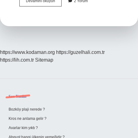
Secavent
Devamını okuyun
2 Yorum
Nedir
https://www.kodaman.org
https://guzelhali.com.tr
https://lih.com.tr
Sitemap
Sidebar
Son Yazılar
Bozköy plaji nerede ?
Kros ne anlama gelir ?
Avarlar kim yıktı ?
Abguşt hangi ülkenin yemeğidir ?