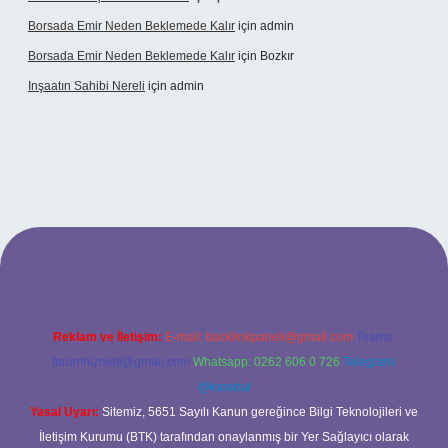
Borsada Emir Neden Beklemede Kalır
için
admin
Borsada Emir Neden Beklemede Kalır
için
Bozkır
Inşaatın Sahibi Nereli
için
admin
ltonbetx.org/
Reklam ve İletişim:
E-mail:
backlinkpaneli@gmail.com
Teams:
forumhizmeti@gmail.com
Whatsapp: 0262 606 0 726
Telegram:
@karabul
Yasal Uyarı:
Sitemiz, 5651 Sayılı Kanun gereğince Bilgi Teknolojileri ve
İletişim Kurumu (BTK) tarafından onaylanmış bir Yer Sağlayıcı olarak