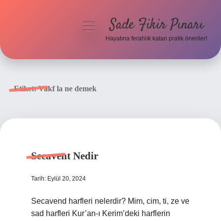
Sade Fikir Pınarı
menüyü
aç
Hayatına ferahlık katan pratik öneriler!
Anasayfa
Gizlilik Politikası
Etiket:
Vakf la ne demek
Yasal Uyarı
Hakkımızda
Secavent Nedir
Tarih: Eylül 20, 2024
Secavend harfleri nelerdir? Mim, cim, ti, ze ve
sad harfleri Kur’an-ı Kerim’deki harflerin