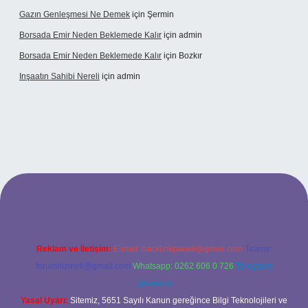
Gazın Genleşmesi Ne Demek
için
Şermin
Borsada Emir Neden Beklemede Kalır
için
admin
Borsada Emir Neden Beklemede Kalır
için
Bozkır
Inşaatın Sahibi Nereli
için
admin
tonbetx.org/
Reklam ve İletişim:
E-mail:
backlinkpaneli@gmail.com
Teams:
forumhizmeti@gmail.com
Whatsapp: 0262 606 0 726
Telegram:
@karabul
Yasal Uyarı:
Sitemiz, 5651 Sayılı Kanun gereğince Bilgi Teknolojileri ve