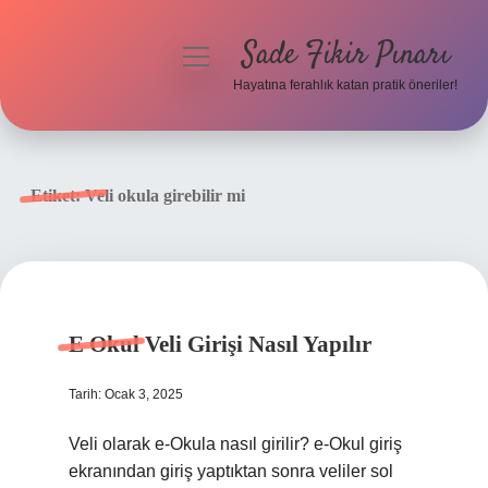
Sade Fikir Pınarı
menüyü
aç
Hayatına ferahlık katan pratik öneriler!
Anasayfa
Gizlilik Politikası
Etiket:
Veli okula girebilir mi
Yasal Uyarı
Hakkımızda
E Okul Veli Girişi Nasıl Yapılır
Tarih: Ocak 3, 2025
Veli olarak e-Okula nasıl girilir? e-Okul giriş
ekranından giriş yaptıktan sonra veliler sol