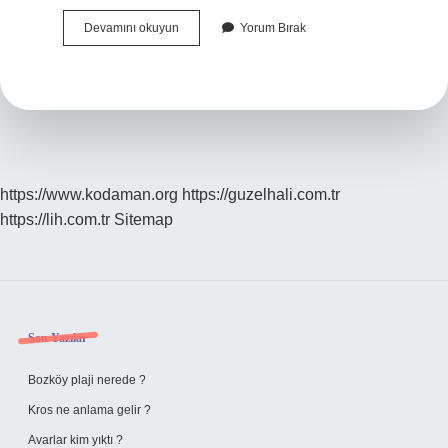
E
Devamını okuyun
Yorum Bırak
Okul
Veli
Girişi
Nasıl
Yapılır
https://www.kodaman.org
https://guzelhali.com.tr
https://lih.com.tr
Sitemap
Sidebar
Son Yazılar
Bozköy plaji nerede ?
Kros ne anlama gelir ?
Avarlar kim yıktı ?