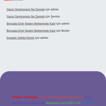
Gazın Genleşmesi Ne Demek
için
admin
Gazın Genleşmesi Ne Demek
için
Şermin
Borsada Emir Neden Beklemede Kalır
için
admin
Borsada Emir Neden Beklemede Kalır
için
Bozkır
Inşaatın Sahibi Nereli
için
admin
ltonbetx.org/
Reklam ve İletişim:
E-mail:
backlinkpaneli@gmail.com
Teams:
forumhizmeti@gmail.com
Whatsapp: 0262 606 0 726
Telegram: