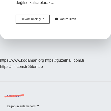
değilse kalıcı olarak…
Xiaomi
Devamını okuyun
Yorum Bırak
Silinen
Fotoğraflar
Nereye
Gidiyor
https://www.kodaman.org
https://guzelhali.com.tr
https://lih.com.tr
Sitemap
Sidebar
Son Yazılar
Keşap’ın anlamı nedir ?