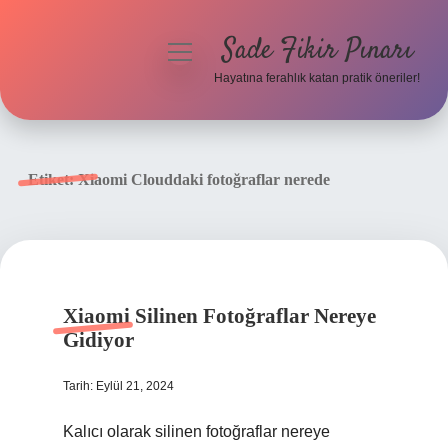
Sade Fikir Pınarı
menüyü
aç
Hayatına ferahlık katan pratik öneriler!
Anasayfa
Gizlilik Politikası
Etiket:
Xiaomi Clouddaki fotoğraflar nerede
Yasal Uyarı
Hakkımızda
Xiaomi Silinen Fotoğraflar Nereye
Gidiyor
Tarih: Eylül 21, 2024
Kalıcı olarak silinen fotoğraflar nereye