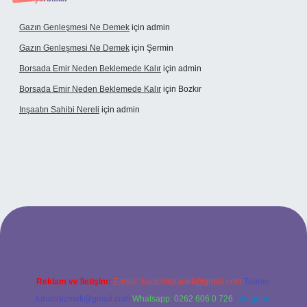
Gazın Genleşmesi Ne Demek
için
admin
Gazın Genleşmesi Ne Demek
için
Şermin
Borsada Emir Neden Beklemede Kalır
için
admin
Borsada Emir Neden Beklemede Kalır
için
Bozkır
Inşaatın Sahibi Nereli
için
admin
ltonbetx.org/
Reklam ve İletişim:
E-mail:
backlinkpaneli@gmail.com
Teams:
forumhizmeti@gmail.com
Whatsapp: 0262 606 0 726
Telegram: