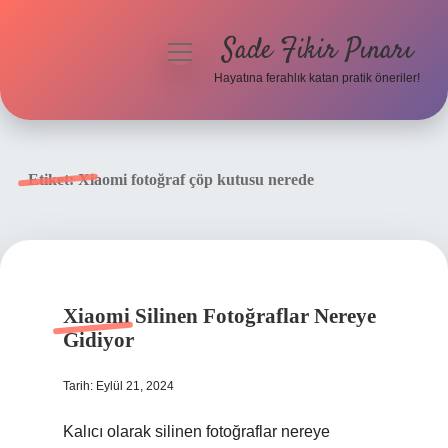
Sade Fikir Pınarı
menüyü
aç
Hayatına ferahlık katan pratik öneriler!
Anasayfa
Gizlilik Politikası
Etiket:
Xiaomi fotoğraf çöp kutusu nerede
Yasal Uyarı
Hakkımızda
Xiaomi Silinen Fotoğraflar Nereye
Gidiyor
Tarih: Eylül 21, 2024
Kalıcı olarak silinen fotoğraflar nereye