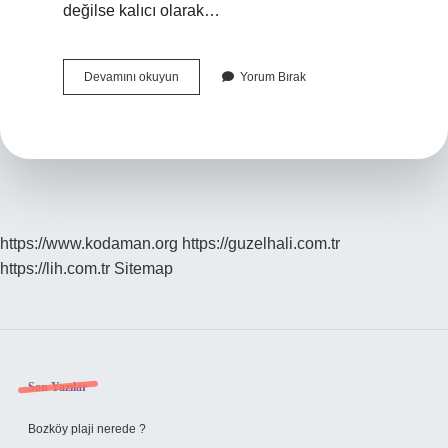
değilse kalıcı olarak…
Xiaomi
Devamını okuyun
Yorum Bırak
Silinen
Fotoğraflar
Nereye
Gidiyor
https://www.kodaman.org
https://guzelhali.com.tr
https://lih.com.tr
Sitemap
Sidebar
Son Yazılar
Bozköy plaji nerede ?