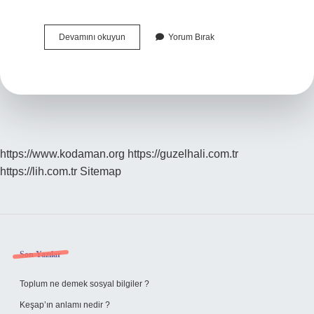
Protein
Devamını okuyun
Yorum Bırak
Inorganik
Mi
https://www.kodaman.org
https://guzelhali.com.tr
https://lih.com.tr
Sitemap
Sidebar
Son Yazılar
Toplum ne demek sosyal bilgiler ?
Keşap’ın anlamı nedir ?