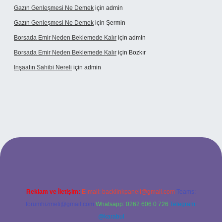
Gazın Genleşmesi Ne Demek
için
admin
Gazın Genleşmesi Ne Demek
için
Şermin
Borsada Emir Neden Beklemede Kalır
için
admin
Borsada Emir Neden Beklemede Kalır
için
Bozkır
Inşaatın Sahibi Nereli
için
admin
ltonbetx.org/
Reklam ve İletişim:
E-mail:
backlinkpaneli@gmail.com
Teams:
forumhizmeti@gmail.com
Whatsapp: 0262 606 0 726
Telegram:
@karabul