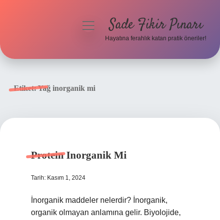
Sade Fikir Pınarı
menüyü
aç
Hayatına ferahlık katan pratik öneriler!
Anasayfa
Gizlilik Politikası
Etiket:
Yağ inorganik mi
Yasal Uyarı
Hakkımızda
Protein Inorganik Mi
Tarih: Kasım 1, 2024
İnorganik maddeler nelerdir? İnorganik,
organik olmayan anlamına gelir. Biyolojide,