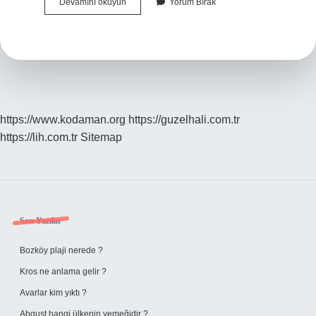
Kokoreççi
Devamını okuyun
Yorum Bırak
Ne
Kadar
Kazanıyor
https://www.kodaman.org
https://guzelhali.com.tr
https://lih.com.tr
Sitemap
Sidebar
Son Yazılar
Bozköy plaji nerede ?
Kros ne anlama gelir ?
Avarlar kim yıktı ?
Abguşt hangi ülkenin yemeğidir ?