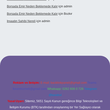
Borsada Emir Neden Beklemede Kalır
için
admin
Borsada Emir Neden Beklemede Kalır
için
Bozkır
Inşaatın Sahibi Nereli
için
admin
ltonbetx.org/
Reklam ve İletişim:
E-mail:
backlinkpaneli@gmail.com
Teams:
forumhizmeti@gmail.com
Whatsapp: 0262 606 0 726
Telegram:
@karabul
Yasal Uyarı:
Sitemiz, 5651 Sayılı Kanun gereğince Bilgi Teknolojileri ve
İletişim Kurumu (BTK) tarafından onaylanmış bir Yer Sağlayıcı olarak