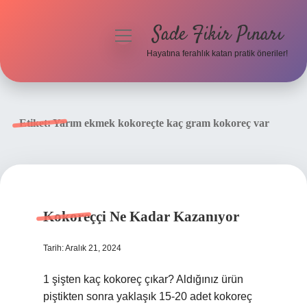
Sade Fikir Pınarı
menüyü
aç
Hayatına ferahlık katan pratik öneriler!
Anasayfa
Gizlilik Politikası
Etiket:
Yarım ekmek kokoreçte kaç gram kokoreç var
Yasal Uyarı
Hakkımızda
Kokoreççi Ne Kadar Kazanıyor
Tarih: Aralık 21, 2024
1 şişten kaç kokoreç çıkar? Aldığınız ürün
piştikten sonra yaklaşık 15-20 adet kokoreç