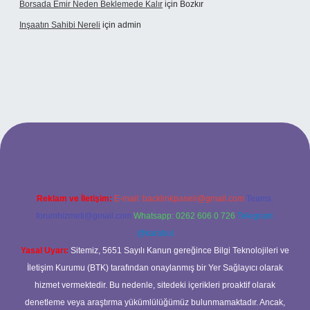
Borsada Emir Neden Beklemede Kalır
için
Bozkır
Inşaatın Sahibi Nereli
için
admin
ltonbetx.org/
Reklam ve İletişim:
E-mail:
backlinkpaneli@gmail.com
Teams:
forumhizmeti@gmail.com
Whatsapp: 0262 606 0 726
Telegram:
@karabul
Yasal Uyarı:
Sitemiz, 5651 Sayılı Kanun gereğince Bilgi Teknolojileri ve
İletişim Kurumu (BTK) tarafından onaylanmış bir Yer Sağlayıcı olarak
hizmet vermektedir. Bu nedenle, sitedeki içerikleri proaktif olarak
denetleme veya araştırma yükümlülüğümüz bulunmamaktadır. Ancak,