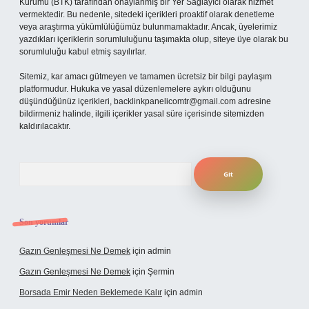
Kurumu (BTK) tarafından onaylanmış bir Yer Sağlayıcı olarak hizmet
vermektedir. Bu nedenle, sitedeki içerikleri proaktif olarak denetleme
veya araştırma yükümlülüğümüz bulunmamaktadır. Ancak, üyelerimiz
yazdıkları içeriklerin sorumluluğunu taşımakta olup, siteye üye olarak bu
sorumluluğu kabul etmiş sayılırlar.
Sitemiz, kar amacı gütmeyen ve tamamen ücretsiz bir bilgi paylaşım
platformudur. Hukuka ve yasal düzenlemelere aykırı olduğunu
düşündüğünüz içerikleri,
backlinkpanelicomtr@gmail.com
adresine
bildirmeniz halinde, ilgili içerikler yasal süre içerisinde sitemizden
kaldırılacaktır.
Arama
Son yorumlar
Gazın Genleşmesi Ne Demek
için
admin
Gazın Genleşmesi Ne Demek
için
Şermin
Borsada Emir Neden Beklemede Kalır
için
admin