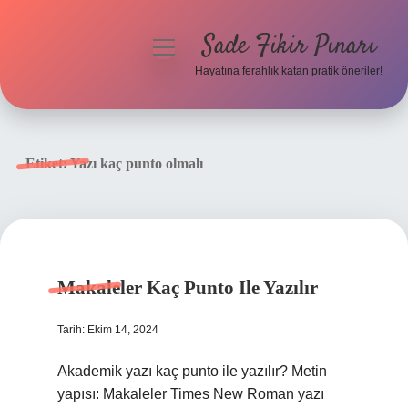
Sade Fikir Pınarı
menüyü
aç
Hayatına ferahlık katan pratik öneriler!
Anasayfa
Gizlilik Politikası
Etiket:
Yazı kaç punto olmalı
Yasal Uyarı
Hakkımızda
Makaleler Kaç Punto Ile Yazılır
Tarih: Ekim 14, 2024
Akademik yazı kaç punto ile yazılır? Metin
yapısı: Makaleler Times New Roman yazı