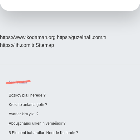
Ile
Yazılır
https://www.kodaman.org
https://guzelhali.com.tr
https://lih.com.tr
Sitemap
Sidebar
Son Yazılar
Bozköy plaji nerede ?
Kros ne anlama gelir ?
Avarlar kim yıktı ?
Abguşt hangi ülkenin yemeğidir ?
5 Element baharatları Nerede Kullanılır ?