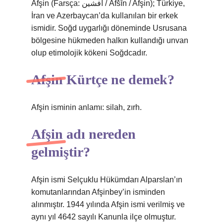
Afşin (Farsça: افشین‎ / Afšīn / Afşin); Türkiye,
İran ve Azerbaycan’da kullanılan bir erkek
ismidir. Soğd uygarlığı döneminde Usrusana
bölgesine hükmeden halkın kullandığı unvan
olup etimolojik kökeni Soğdcadır.
Afşin Kürtçe ne demek?
Afşin isminin anlamı: silah, zırh.
Afşin adı nereden
gelmiştir?
Afşin ismi Selçuklu Hükümdarı Alparslan’ın
komutanlarından Afşinbey’in isminden
alınmıştır. 1944 yılında Afşin ismi verilmiş ve
aynı yıl 4642 sayılı Kanunla ilçe olmuştur.