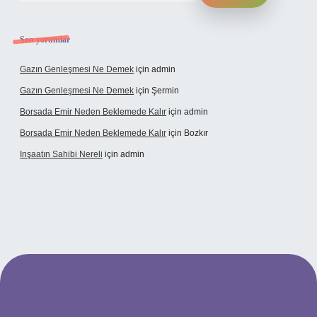
Son yorumlar
Gazın Genleşmesi Ne Demek
için
admin
Gazın Genleşmesi Ne Demek
için
Şermin
Borsada Emir Neden Beklemede Kalır
için
admin
Borsada Emir Neden Beklemede Kalır
için
Bozkır
Inşaatın Sahibi Nereli
için
admin
tps://www.hiltonbetx.org/