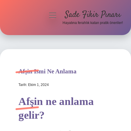
Sade Fikir Pınarı
menüyü
aç
Hayatına ferahlık katan pratik öneriler!
Anasayfa
Gizlilik Politikası
Yasal Uyarı
Afşin Ismi Ne Anlama
Hakkımızda
Tarih: Ekim 1, 2024
Afşin ne anlama
gelir?