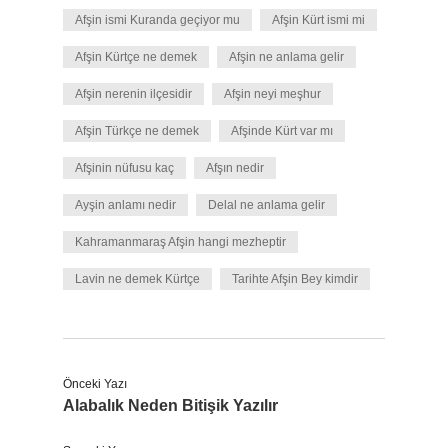
Afşin ismi Kuranda geçiyor mu
Afşin Kürt ismi mi
Afşin Kürtçe ne demek
Afşin ne anlama gelir
Afşin nerenin ilçesidir
Afşin neyi meşhur
Afşin Türkçe ne demek
Afşinde Kürt var mı
Afşinin nüfusu kaç
Afşın nedir
Ayşin anlamı nedir
Delal ne anlama gelir
Kahramanmaraş Afşin hangi mezheptir
Lavin ne demek Kürtçe
Tarihte Afşin Bey kimdir
Önceki Yazı
Alabalık Neden Bitişik Yazılır