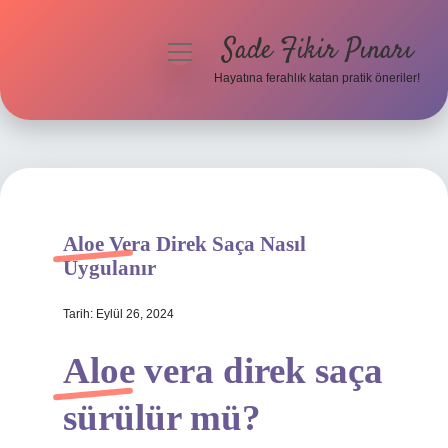
Sade Fikir Pınarı
menüyü
aç
Hayatına ferahlık katan pratik öneriler!
Anasayfa
Gizlilik Politikası
Yasal Uyarı
Aloe Vera Direk Saça Nasıl
Hakkımızda
Uygulanır
Tarih: Eylül 26, 2024
Aloe vera direk saça
sürülür mü?