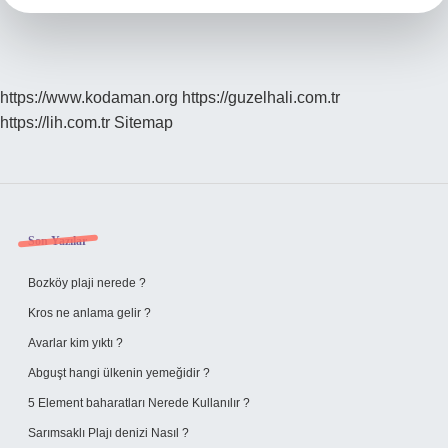
https://www.kodaman.org
https://guzelhali.com.tr
https://lih.com.tr
Sitemap
Sidebar
Son Yazılar
Bozköy plaji nerede ?
Kros ne anlama gelir ?
Avarlar kim yıktı ?
Abguşt hangi ülkenin yemeğidir ?
5 Element baharatları Nerede Kullanılır ?
Sarımsaklı Plajı denizi Nasıl ?