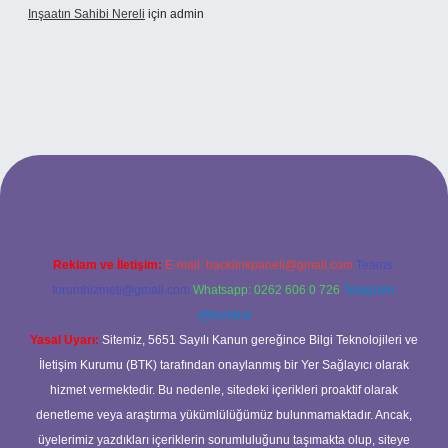
Inşaatın Sahibi Nereli
için
admin
s://www.hiltonbetx.org/
Reklam ve İletişim:
E-mail:
backlinkpaneli@gmail.com
Teams:
forumhizmeti@gmail.com
Whatsapp: 0262 606 0 726
Telegram:
@karabul
Yasal Uyarı:
Sitemiz, 5651 Sayılı Kanun gereğince Bilgi Teknolojileri ve
İletişim Kurumu (BTK) tarafından onaylanmış bir Yer Sağlayıcı olarak
hizmet vermektedir. Bu nedenle, sitedeki içerikleri proaktif olarak
denetleme veya araştırma yükümlülüğümüz bulunmamaktadır. Ancak,
üyelerimiz yazdıkları içeriklerin sorumluluğunu taşımakta olup, siteye