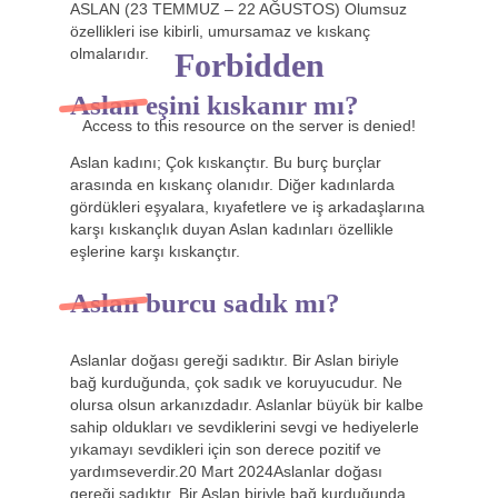
ASLAN (23 TEMMUZ – 22 AĞUSTOS) Olumsuz
özellikleri ise kibirli, umursamaz ve kıskanç
olmalarıdır.
Forbidden
Aslan eşini kıskanır mı?
Access to this resource on the server is denied!
Aslan kadını; Çok kıskançtır. Bu burç burçlar
arasında en kıskanç olanıdır. Diğer kadınlarda
gördükleri eşyalara, kıyafetlere ve iş arkadaşlarına
karşı kıskançlık duyan Aslan kadınları özellikle
eşlerine karşı kıskançtır.
Aslan burcu sadık mı?
Aslanlar doğası gereği sadıktır. Bir Aslan biriyle
bağ kurduğunda, çok sadık ve koruyucudur. Ne
olursa olsun arkanızdadır. Aslanlar büyük bir kalbe
sahip oldukları ve sevdiklerini sevgi ve hediyelerle
yıkamayı sevdikleri için son derece pozitif ve
yardımseverdir.20 Mart 2024Aslanlar doğası
gereği sadıktır. Bir Aslan biriyle bağ kurduğunda,