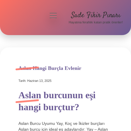
Sade Fikir Pınarı
menüyü
aç
Hayatına ferahlık katan pratik öneriler!
Anasayfa
Gizlilik Politikası
Yasal Uyarı
Hakkımızda
Aslan Hangi Burçla Evlenir
Tarih: Haziran 13, 2025
Aslan burcunun eşi
hangi burçtur?
Aslan Burcu Uyumu Yay, Koç ve İkizler burçları
Aslan burcu için ideal eş adaylarıdır: Yay – Aslan