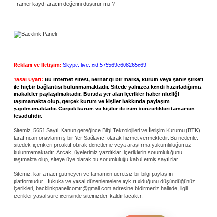
Tramer kaydı aracın değerini düşürür mü ?
Reklam ve İletişim:
Skype: live:.cid.575569c608265c69
Yasal Uyarı:
Bu internet sitesi, herhangi bir marka, kurum veya şahıs şirketi
ile hiçbir bağlantısı bulunmamaktadır. Sitede yalnızca kendi hazırladığımız
makaleler paylaşılmaktadır. Burada yer alan içerikler haber niteliği
taşımamakta olup, gerçek kurum ve kişiler hakkında paylaşım
yapılmamaktadır. Gerçek kurum ve kişiler ile isim benzerlikleri tamamen
tesadüfidir.
Sitemiz, 5651 Sayılı Kanun gereğince Bilgi Teknolojileri ve İletişim Kurumu (BTK)
tarafından onaylanmış bir Yer Sağlayıcı olarak hizmet vermektedir. Bu nedenle,
sitedeki içerikleri proaktif olarak denetleme veya araştırma yükümlülüğümüz
bulunmamaktadır. Ancak, üyelerimiz yazdıkları içeriklerin sorumluluğunu
taşımakta olup, siteye üye olarak bu sorumluluğu kabul etmiş sayılırlar.
Sitemiz, kar amacı gütmeyen ve tamamen ücretsiz bir bilgi paylaşım
platformudur. Hukuka ve yasal düzenlemelere aykırı olduğunu düşündüğünüz
içerikleri,
backlinkpanelicomtr@gmail.com
adresine bildirmeniz halinde, ilgili
içerikler yasal süre içerisinde sitemizden kaldırılacaktır.