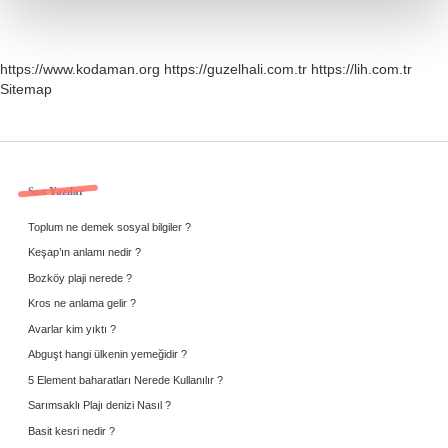
https://www.kodaman.org
https://guzelhali.com.tr
https://lih.com.tr
Sitemap
Sidebar
Son Yazılar
Toplum ne demek sosyal bilgiler ?
Keşap’ın anlamı nedir ?
Bozköy plaji nerede ?
Kros ne anlama gelir ?
Avarlar kim yıktı ?
Abguşt hangi ülkenin yemeğidir ?
5 Element baharatları Nerede Kullanılır ?
Sarımsaklı Plajı denizi Nasıl ?
Basit kesri nedir ?