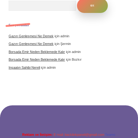
Arama
Son yorumlar
Gazın Genleşmesi Ne Demek
için
admin
Gazın Genleşmesi Ne Demek
için
Şermin
Borsada Emir Neden Beklemede Kalır
için
admin
Borsada Emir Neden Beklemede Kalır
için
Bozkır
Inşaatın Sahibi Nereli
için
admin
Reklam ve İletişim:
E-mail:
backlinkpaneli@gmail.com
Teams: