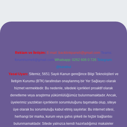
https://www.hiltonbetx.org/
Reklam ve İletişim:
E-mail:
backlinkpaneli@gmail.com
Teams:
forumhizmeti@gmail.com
Whatsapp: 0262 606 0 726
Telegram:
@karabul
Yasal Uyarı:
Sitemiz, 5651 Sayılı Kanun gereğince Bilgi Teknolojileri ve
İletişim Kurumu (BTK) tarafından onaylanmış bir Yer Sağlayıcı olarak
hizmet vermektedir. Bu nedenle, sitedeki içerikleri proaktif olarak
denetleme veya araştırma yükümlülüğümüz bulunmamaktadır. Ancak,
üyelerimiz yazdıkları içeriklerin sorumluluğunu taşımakta olup, siteye
üye olarak bu sorumluluğu kabul etmiş sayılırlar. Bu internet sitesi,
herhangi bir marka, kurum veya şahıs şirketi ile hiçbir bağlantısı
bulunmamaktadır. Sitede yalnızca kendi hazırladığımız makaleler