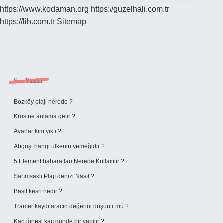
https://www.kodaman.org
https://guzelhali.com.tr
https://lih.com.tr
Sitemap
Sidebar
Son Yazılar
Bozköy plaji nerede ?
Kros ne anlama gelir ?
Avarlar kim yıktı ?
Abguşt hangi ülkenin yemeğidir ?
5 Element baharatları Nerede Kullanılır ?
Sarımsaklı Plajı denizi Nasıl ?
Basit kesri nedir ?
Tramer kaydı aracın değerini düşürür mü ?
Kan iğnesi kaç günde bir yapılır ?