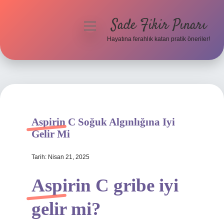
Sade Fikir Pınarı
menüyü
aç
Hayatına ferahlık katan pratik öneriler!
Anasayfa
Gizlilik Politikası
Yasal Uyarı
Aspirin C Soğuk Algınlığına Iyi
Hakkımızda
Gelir Mi
Tarih: Nisan 21, 2025
Aspirin C gribe iyi
gelir mi?