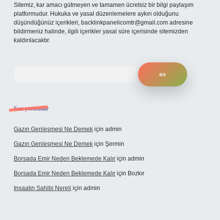
Sitemiz, kar amacı gütmeyen ve tamamen ücretsiz bir bilgi paylaşım
platformudur. Hukuka ve yasal düzenlemelere aykırı olduğunu
düşündüğünüz içerikleri,
backlinkpanelicomtr@gmail.com
adresine
bildirmeniz halinde, ilgili içerikler yasal süre içerisinde sitemizden
kaldırılacaktır.
Arama
Son yorumlar
Gazın Genleşmesi Ne Demek
için
admin
Gazın Genleşmesi Ne Demek
için
Şermin
Borsada Emir Neden Beklemede Kalır
için
admin
Borsada Emir Neden Beklemede Kalır
için
Bozkır
Inşaatın Sahibi Nereli
için
admin