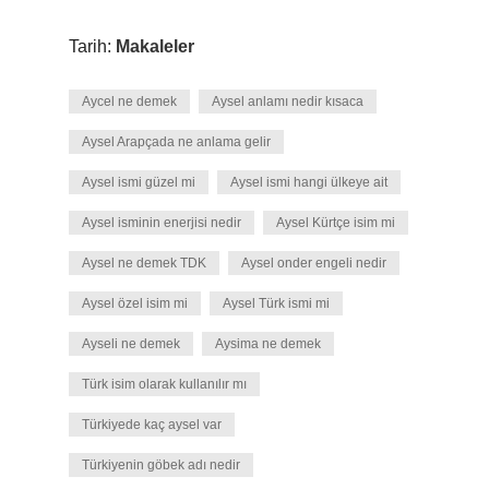
Tarih:
Makaleler
Aycel ne demek
Aysel anlamı nedir kısaca
Aysel Arapçada ne anlama gelir
Aysel ismi güzel mi
Aysel ismi hangi ülkeye ait
Aysel isminin enerjisi nedir
Aysel Kürtçe isim mi
Aysel ne demek TDK
Aysel onder engeli nedir
Aysel özel isim mi
Aysel Türk ismi mi
Ayseli ne demek
Aysima ne demek
Türk isim olarak kullanılır mı
Türkiyede kaç aysel var
Türkiyenin göbek adı nedir