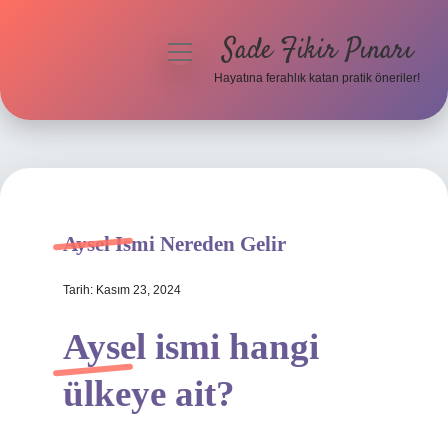
Sade Fikir Pınarı
menüyü
aç
Hayatına ferahlık katan pratik öneriler!
Anasayfa
Gizlilik Politikası
Yasal Uyarı
Aysel Ismi Nereden Gelir
Hakkımızda
Tarih: Kasım 23, 2024
Aysel ismi hangi
ülkeye ait?