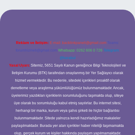
https://www.hiltonbetx.org/
Reklam ve İletişim:
E-mail:
backlinkpaneli@gmail.com
Teams:
forumhizmeti@gmail.com
Whatsapp: 0262 606 0 726
Telegram:
@karabul
Yasal Uyarı:
Sitemiz, 5651 Sayılı Kanun gereğince Bilgi Teknolojileri ve
İletişim Kurumu (BTK) tarafından onaylanmış bir Yer Sağlayıcı olarak
hizmet vermektedir. Bu nedenle, sitedeki içerikleri proaktif olarak
denetleme veya araştırma yükümlülüğümüz bulunmamaktadır. Ancak,
üyelerimiz yazdıkları içeriklerin sorumluluğunu taşımakta olup, siteye
üye olarak bu sorumluluğu kabul etmiş sayılırlar. Bu internet sitesi,
herhangi bir marka, kurum veya şahıs şirketi ile hiçbir bağlantısı
bulunmamaktadır. Sitede yalnızca kendi hazırladığımız makaleler
paylaşılmaktadır. Burada yer alan içerikler haber niteliği taşımamakta
olup, gerçek kurum ve kişiler hakkında paylaşım yapılmamaktadır.