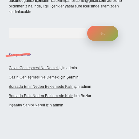
düşündüğünüz içerikleri,
backlinkpanelicomtr@gmail.com
adresine
bildirmeniz halinde, ilgili içerikler yasal süre içerisinde sitemizden
kaldırılacaktır.
Arama
Son yorumlar
Gazın Genleşmesi Ne Demek
için
admin
Gazın Genleşmesi Ne Demek
için
Şermin
Borsada Emir Neden Beklemede Kalır
için
admin
Borsada Emir Neden Beklemede Kalır
için
Bozkır
Inşaatın Sahibi Nereli
için
admin