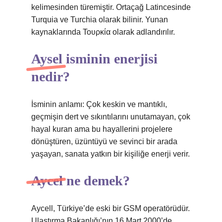
kelimesinden türemiştir. Ortaçağ Latincesinde
Turquia ve Turchia olarak bilinir. Yunan
kaynaklarında Τουρκία olarak adlandırılır.
Aysel isminin enerjisi
nedir?
İsminin anlamı: Çok keskin ve mantıklı,
geçmişin dert ve sıkıntılarını unutamayan, çok
hayal kuran ama bu hayallerini projelere
dönüştüren, üzüntüyü ve sevinci bir arada
yaşayan, sanata yatkın bir kişiliğe enerji verir.
Aycel ne demek?
Aycell, Türkiye’de eski bir GSM operatörüdür.
Ulaştırma Bakanlığı’nın 16 Mart 2000’de