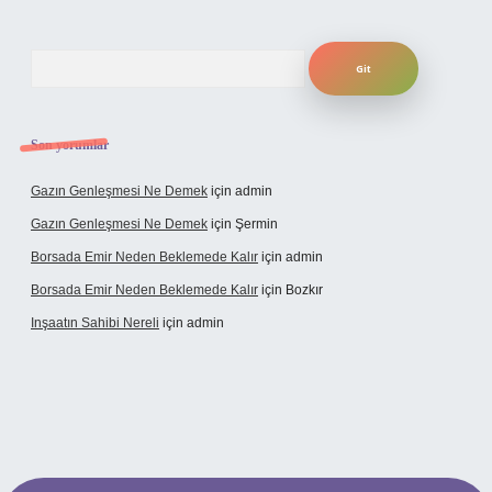
Arama
Son yorumlar
Gazın Genleşmesi Ne Demek
için
admin
Gazın Genleşmesi Ne Demek
için
Şermin
Borsada Emir Neden Beklemede Kalır
için
admin
Borsada Emir Neden Beklemede Kalır
için
Bozkır
Inşaatın Sahibi Nereli
için
admin
/