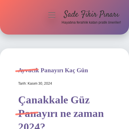
Sade Fikir Pınarı
menüyü
aç
Hayatına ferahlık katan pratik öneriler!
Anasayfa
Gizlilik Politikası
Yasal Uyarı
Ayvacık Panayırı Kaç Gün
Hakkımızda
Tarih: Kasım 30, 2024
Çanakkale Güz
Panayırı ne zaman
2024?