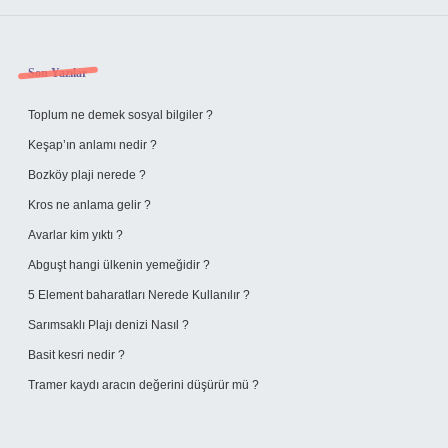
Sidebar
Son Yazılar
Toplum ne demek sosyal bilgiler ?
Keşap’ın anlamı nedir ?
Bozköy plaji nerede ?
Kros ne anlama gelir ?
Avarlar kim yıktı ?
Abguşt hangi ülkenin yemeğidir ?
5 Element baharatları Nerede Kullanılır ?
Sarımsaklı Plajı denizi Nasıl ?
Basit kesri nedir ?
Tramer kaydı aracın değerini düşürür mü ?