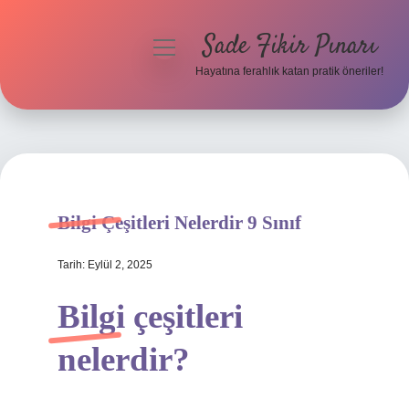
Sade Fikir Pınarı
menüyü
aç
Hayatına ferahlık katan pratik öneriler!
Anasayfa
Gizlilik Politikası
Yasal Uyarı
Bilgi Çeşitleri Nelerdir 9 Sınıf
Hakkımızda
Tarih: Eylül 2, 2025
Bilgi çeşitleri
nelerdir?