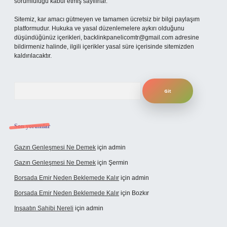
sorumluluğu kabul etmiş sayılırlar.
Sitemiz, kar amacı gütmeyen ve tamamen ücretsiz bir bilgi paylaşım
platformudur. Hukuka ve yasal düzenlemelere aykırı olduğunu
düşündüğünüz içerikleri,
backlinkpanelicomtr@gmail.com
adresine
bildirmeniz halinde, ilgili içerikler yasal süre içerisinde sitemizden
kaldırılacaktır.
Arama
Son yorumlar
Gazın Genleşmesi Ne Demek
için
admin
Gazın Genleşmesi Ne Demek
için
Şermin
Borsada Emir Neden Beklemede Kalır
için
admin
Borsada Emir Neden Beklemede Kalır
için
Bozkır
Inşaatın Sahibi Nereli
için
admin