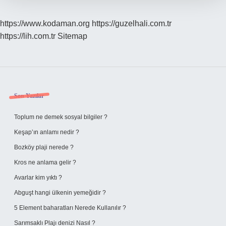
https://www.kodaman.org
https://guzelhali.com.tr
https://lih.com.tr
Sitemap
Sidebar
Son Yazılar
Toplum ne demek sosyal bilgiler ?
Keşap’ın anlamı nedir ?
Bozköy plaji nerede ?
Kros ne anlama gelir ?
Avarlar kim yıktı ?
Abguşt hangi ülkenin yemeğidir ?
5 Element baharatları Nerede Kullanılır ?
Sarımsaklı Plajı denizi Nasıl ?