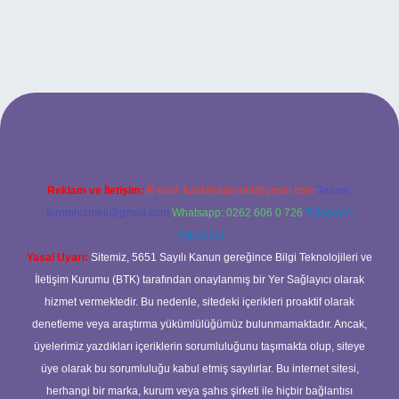
g/
Reklam ve İletişim:
E-mail:
backlinkpaneli@gmail.com
Teams:
forumhizmeti@gmail.com
Whatsapp: 0262 606 0 726
Telegram:
@karabul
Yasal Uyarı:
Sitemiz, 5651 Sayılı Kanun gereğince Bilgi Teknolojileri ve
İletişim Kurumu (BTK) tarafından onaylanmış bir Yer Sağlayıcı olarak
hizmet vermektedir. Bu nedenle, sitedeki içerikleri proaktif olarak
denetleme veya araştırma yükümlülüğümüz bulunmamaktadır. Ancak,
üyelerimiz yazdıkları içeriklerin sorumluluğunu taşımakta olup, siteye
üye olarak bu sorumluluğu kabul etmiş sayılırlar. Bu internet sitesi,
herhangi bir marka, kurum veya şahıs şirketi ile hiçbir bağlantısı