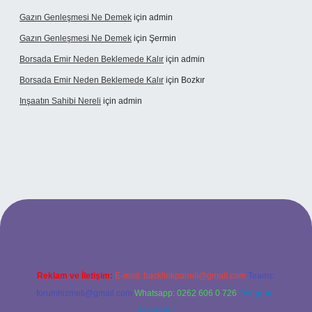
Gazın Genleşmesi Ne Demek
için
admin
Gazın Genleşmesi Ne Demek
için
Şermin
Borsada Emir Neden Beklemede Kalır
için
admin
Borsada Emir Neden Beklemede Kalır
için
Bozkır
Inşaatın Sahibi Nereli
için
admin
/
Reklam ve İletişim:
E-mail:
backlinkpaneli@gmail.com
Teams:
forumhizmeti@gmail.com
Whatsapp: 0262 606 0 726
Telegram:
@karabul