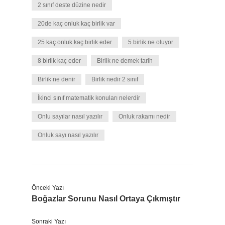
2 sınıf deste düzine nedir
20de kaç onluk kaç birlik var
25 kaç onluk kaç birlik eder
5 birlik ne oluyor
8 birlik kaç eder
Birlik ne demek tarih
Birlik ne denir
Birlik nedir 2 sınıf
İkinci sınıf matematik konuları nelerdir
Onlu sayılar nasıl yazılır
Onluk rakamı nedir
Onluk sayı nasıl yazılır
Önceki Yazı
Boğazlar Sorunu Nasıl Ortaya Çıkmıştır
Sonraki Yazı