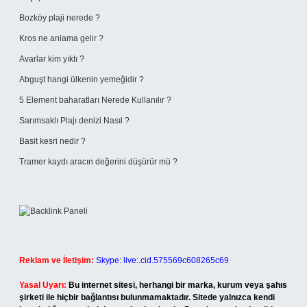
Bozköy plaji nerede ?
Kros ne anlama gelir ?
Avarlar kim yıktı ?
Abguşt hangi ülkenin yemeğidir ?
5 Element baharatları Nerede Kullanılır ?
Sarımsaklı Plajı denizi Nasıl ?
Basit kesri nedir ?
Tramer kaydı aracın değerini düşürür mü ?
Reklam ve İletişim:
Skype: live:.cid.575569c608265c69
Yasal Uyarı:
Bu internet sitesi, herhangi bir marka, kurum veya şahıs
şirketi ile hiçbir bağlantısı bulunmamaktadır. Sitede yalnızca kendi