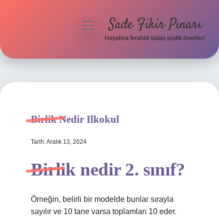
Sade Fikir Pınarı
menüyü
aç
Hayatına ferahlık katan pratik öneriler!
Anasayfa
Gizlilik Politikası
Yasal Uyarı
Birlik Nedir Ilkokul
Hakkımızda
Tarih: Aralık 13, 2024
Birlik nedir 2. sınıf?
Örneğin, belirli bir modelde bunlar sırayla
sayılır ve 10 tane varsa toplamları 10 eder.