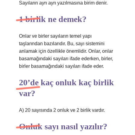
Sayıların ayrı ayrı yazılmasına birim denir.
1 birlik ne demek?
Onlar ve birler sayıların temel yapı
taşlarından bazılarıdır. Bu, sayı sistemini
anlamak için özellikle önemlidir. Onlar, onlar
basamağındaki sayıları ifade ederken, birler,
birler basamağındaki sayıları ifade eder.
20’de kaç onluk kaç birlik
var?
A) 20 sayısında 2 onluk ve 2 birlik vardır.
Onluk sayı nasıl yazılır?