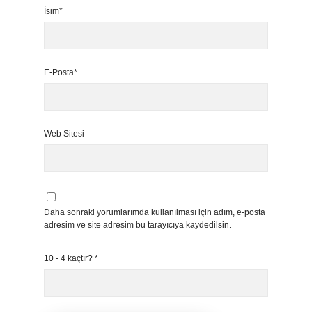
İsim*
E-Posta*
Web Sitesi
Daha sonraki yorumlarımda kullanılması için adım, e-posta
adresim ve site adresim bu tarayıcıya kaydedilsin.
10 - 4 kaçtır?
*