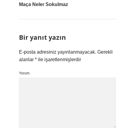
Maça Neler Sokulmaz
Bir yanıt yazın
E-posta adresiniz yayınlanmayacak.
Gerekli
alanlar
*
ile işaretlenmişlerdir
Yorum