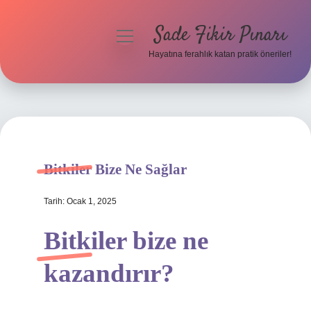
Sade Fikir Pınarı
menüyü
aç
Hayatına ferahlık katan pratik öneriler!
Anasayfa
Gizlilik Politikası
Yasal Uyarı
Bitkiler Bize Ne Sağlar
Hakkımızda
Tarih: Ocak 1, 2025
Bitkiler bize ne
kazandırır?