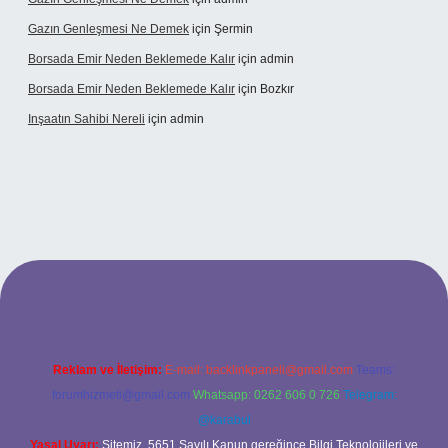
Gazın Genleşmesi Ne Demek
için
Şermin
Borsada Emir Neden Beklemede Kalır
için
admin
Borsada Emir Neden Beklemede Kalır
için
Bozkır
Inşaatın Sahibi Nereli
için
admin
tps://www.hiltonbetx.org/
Reklam ve İletişim:
E-mail:
backlinkpaneli@gmail.com
Teams:
forumhizmeti@gmail.com
Whatsapp: 0262 606 0 726
Telegram:
@karabul
Yasal Uyarı:
Sitemiz, 5651 Sayılı Kanun gereğince Bilgi Teknolojileri ve