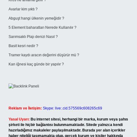
Kros ne anlama gelir ?
Avarlar kim yıktı ?
Abguşt hangi ülkenin yemeğidir ?
5 Element baharatları Nerede Kullanılır ?
Sarımsaklı Plajı denizi Nasıl ?
Basit kesri nedir ?
Tramer kaydı aracın değerini düşürür mü ?
Kan iğnesi kaç günde bir yapılır ?
Reklam ve İletişim:
Skype: live:.cid.575569c608265c69
Yasal Uyarı:
Bu internet sitesi, herhangi bir marka, kurum veya şahıs
şirketi ile hiçbir bağlantısı bulunmamaktadır. Sitede yalnızca kendi
hazırladığımız makaleler paylaşılmaktadır. Burada yer alan içerikler
haber niteliği taşımamakta olup, gerçek kurum ve kişiler hakkında