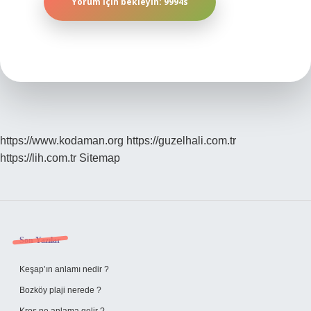
https://www.kodaman.org
https://guzelhali.com.tr
https://lih.com.tr
Sitemap
Sidebar
Son Yazılar
Keşap’ın anlamı nedir ?
Bozköy plaji nerede ?