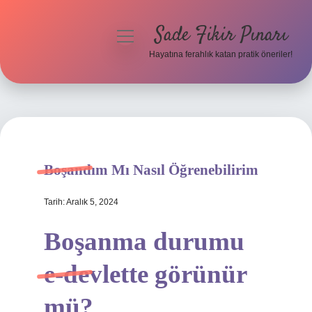
Sade Fikir Pınarı
menüyü
aç
Hayatına ferahlık katan pratik öneriler!
Anasayfa
Gizlilik Politikası
Yasal Uyarı
Boşandım Mı Nasıl Öğrenebilirim
Hakkımızda
Tarih: Aralık 5, 2024
Boşanma durumu
e-devlette görünür
mü?