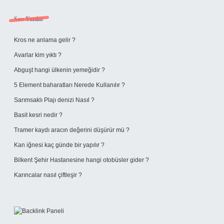
Sidebar
Son Yazılar
Kros ne anlama gelir ?
Avarlar kim yıktı ?
Abguşt hangi ülkenin yemeğidir ?
5 Element baharatları Nerede Kullanılır ?
Sarımsaklı Plajı denizi Nasıl ?
Basit kesri nedir ?
Tramer kaydı aracın değerini düşürür mü ?
Kan iğnesi kaç günde bir yapılır ?
Bilkent Şehir Hastanesine hangi otobüsler gider ?
Karıncalar nasıl çiftleşir ?