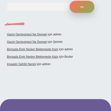
Arama
Son yorumlar
Gazın Genleşmesi Ne Demek
için
admin
Gazın Genleşmesi Ne Demek
için
Şermin
Borsada Emir Neden Beklemede Kalır
için
admin
Borsada Emir Neden Beklemede Kalır
için
Bozkır
Inşaatın Sahibi Nereli
için
admin
tps://www.hiltonbetx.org/