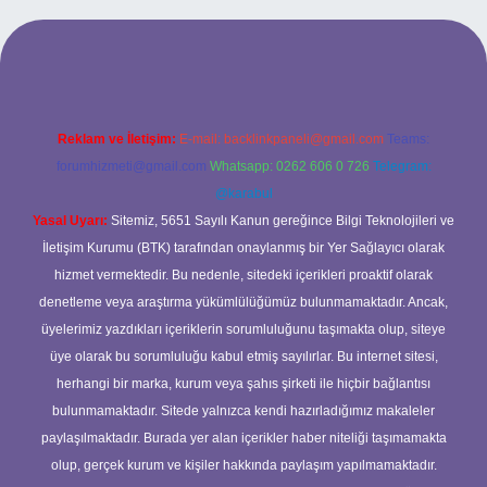
/
Reklam ve İletişim:
E-mail:
backlinkpaneli@gmail.com
Teams:
forumhizmeti@gmail.com
Whatsapp: 0262 606 0 726
Telegram:
@karabul
Yasal Uyarı:
Sitemiz, 5651 Sayılı Kanun gereğince Bilgi Teknolojileri ve
İletişim Kurumu (BTK) tarafından onaylanmış bir Yer Sağlayıcı olarak
hizmet vermektedir. Bu nedenle, sitedeki içerikleri proaktif olarak
denetleme veya araştırma yükümlülüğümüz bulunmamaktadır. Ancak,
üyelerimiz yazdıkları içeriklerin sorumluluğunu taşımakta olup, siteye
üye olarak bu sorumluluğu kabul etmiş sayılırlar. Bu internet sitesi,
herhangi bir marka, kurum veya şahıs şirketi ile hiçbir bağlantısı
bulunmamaktadır. Sitede yalnızca kendi hazırladığımız makaleler
paylaşılmaktadır. Burada yer alan içerikler haber niteliği taşımamakta
olup, gerçek kurum ve kişiler hakkında paylaşım yapılmamaktadır.