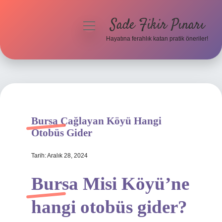
Sade Fikir Pınarı
menüyü
aç
Hayatına ferahlık katan pratik öneriler!
Anasayfa
Gizlilik Politikası
Yasal Uyarı
Bursa Çağlayan Köyü Hangi
Hakkımızda
Otobüs Gider
Tarih: Aralık 28, 2024
Bursa Misi Köyü’ne
hangi otobüs gider?