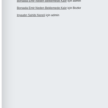
Borsada Emir Neden Beklemede Kalır
için
admin
Borsada Emir Neden Beklemede Kalır
için
Bozkır
Inşaatın Sahibi Nereli
için
admin