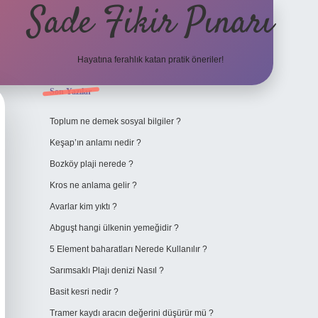
Sade Fikir Pınarı
Hayatına ferahlık katan pratik öneriler!
Sidebar
Son Yazılar
https://www.hiltonbetx.org/
Toplum ne demek sosyal bilgiler ?
Keşap’ın anlamı nedir ?
Bozköy plaji nerede ?
Kros ne anlama gelir ?
Avarlar kim yıktı ?
Abguşt hangi ülkenin yemeğidir ?
5 Element baharatları Nerede Kullanılır ?
Sarımsaklı Plajı denizi Nasıl ?
Basit kesri nedir ?
Tramer kaydı aracın değerini düşürür mü ?