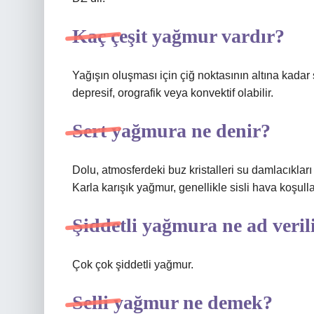
Kaç çeşit yağmur vardır?
Yağışın oluşması için çiğ noktasının altına kada
depresif, orografik veya konvektif olabilir.
Sert yağmura ne denir?
Dolu, atmosferdeki buz kristalleri su damlacıklar
Karla karışık yağmur, genellikle sisli hava koşul
Şiddetli yağmura ne ad veril
Çok çok şiddetli yağmur.
Selli yağmur ne demek?