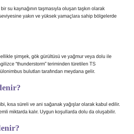
 bir su kaynağının taşmasıyla oluşan taşkın olarak
z seviyesine yakın ve yüksek yamaçlara sahip bölgelerde
enellikle şimşek, gök gürültüsü ve yağmur veya dolu ile
İngilizce “thunderstorm” teriminden türetilen TS
kümülonimbus bulutları tarafından meydana gelir.
denir?
bi, kısa süreli ve ani sağanak yağışlar olarak kabul edilir.
mli miktarda kalır. Uygun koşullarda dolu da oluşabilir.
enir?