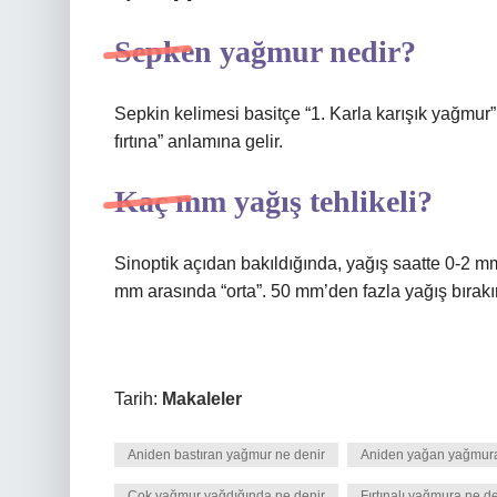
Sepken yağmur nedir?
Sepkin kelimesi basitçe “1. Karla karışık yağmur”
fırtına” anlamına gelir.
Kaç mm yağış tehlikeli?
Sinoptik açıdan bakıldığında, yağış saatte 0-2 mm’
mm arasında “orta”. 50 mm’den fazla yağış bırakırs
Tarih:
Makaleler
Aniden bastıran yağmur ne denir
Aniden yağan yağmura
Çok yağmur yağdığında ne denir
Fırtınalı yağmura ne de