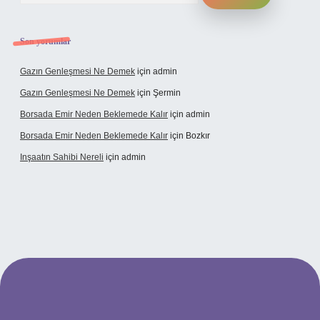
Son yorumlar
Gazın Genleşmesi Ne Demek
için
admin
Gazın Genleşmesi Ne Demek
için
Şermin
Borsada Emir Neden Beklemede Kalır
için
admin
Borsada Emir Neden Beklemede Kalır
için
Bozkır
Inşaatın Sahibi Nereli
için
admin
//www.hiltonbetx.org/