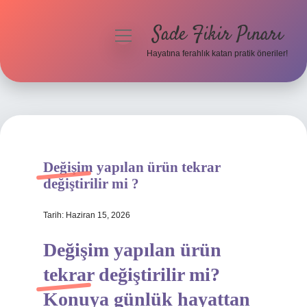
Sade Fikir Pınarı
menüyü
aç
Hayatına ferahlık katan pratik öneriler!
Anasayfa
Gizlilik Politikası
Yasal Uyarı
Değişim yapılan ürün tekrar
Hakkımızda
değiştirilir mi ?
Tarih: Haziran 15, 2026
Değişim yapılan ürün
tekrar değiştirilir mi?
Konuya günlük hayattan