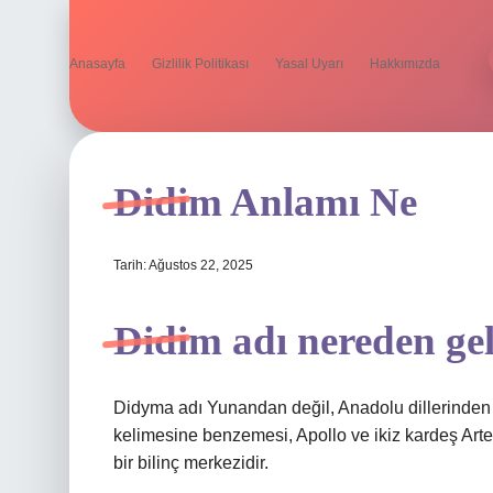
Anasayfa
Gizlilik Politikası
Yasal Uyarı
Hakkımızda
Didim Anlamı Ne
Tarih: Ağustos 22, 2025
Didim adı nereden gel
Didyma adı Yunandan değil, Anadolu dillerinden ge
kelimesine benzemesi, Apollo ve ikiz kardeş Artemi
bir bilinç merkezidir.