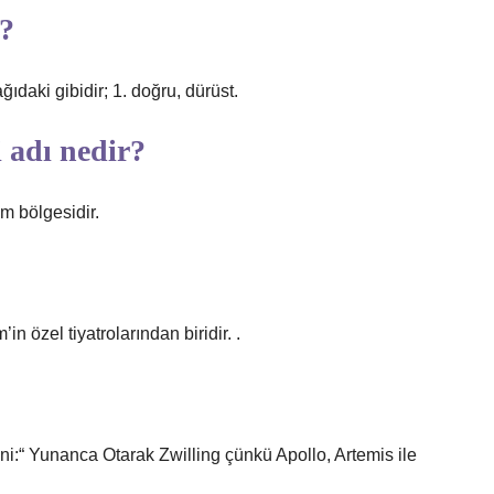
r?
ıdaki gibidir; 1. doğru, dürüst.
i adı nedir?
zm bölgesidir.
n özel tiyatrolarından biridir. .
i:“ Yunanca Otarak Zwilling çünkü Apollo, Artemis ile