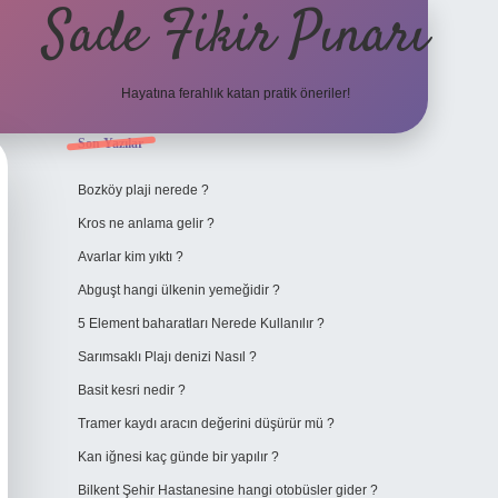
Sade Fikir Pınarı
Hayatına ferahlık katan pratik öneriler!
Sidebar
Son Yazılar
https://www.hiltonbetx.org/
Bozköy plaji nerede ?
Kros ne anlama gelir ?
Avarlar kim yıktı ?
Abguşt hangi ülkenin yemeğidir ?
5 Element baharatları Nerede Kullanılır ?
Sarımsaklı Plajı denizi Nasıl ?
Basit kesri nedir ?
Tramer kaydı aracın değerini düşürür mü ?
Kan iğnesi kaç günde bir yapılır ?
Bilkent Şehir Hastanesine hangi otobüsler gider ?