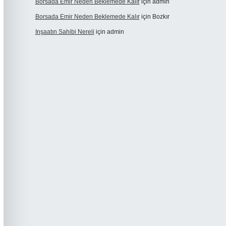
Borsada Emir Neden Beklemede Kalır
için
admin
Borsada Emir Neden Beklemede Kalır
için
Bozkır
Inşaatın Sahibi Nereli
için
admin