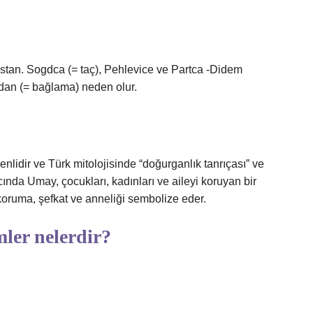
stan. Sogdca (= taç), Pehlevice ve Partca -Didem
dan (= bağlama) neden olur.
idir ve Türk mitolojisinde “doğurganlık tanrıçası” ve
cında Umay, çocukları, kadınları ve aileyi koruyan bir
 koruma, şefkat ve anneliği sembolize eder.
ler nelerdir?