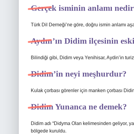
Gerçek isminin anlamı nedi
Türk Dil Derneği’ne göre, doğru ismin anlamı aşağ
Aydın’ın Didim ilçesinin esk
Bilindiği gibi, Didim veya Yenihisar, Aydin’in turi
Didim’in neyi meşhurdur?
Kulak çorbası görenler için manken çorbası Didim’i
Didim Yunanca ne demek?
Didim adı “Didyma Olan kelimesinden geliyor, yan
bölgede kuruldu.