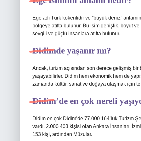
Ege isminin anlamı nedir?
Ege adı Türk kökenlidir ve “büyük deniz” anlamına
bölgeye atıfta bulunur. Bu isim genişlik, boyut ve do
sevgili ve güçlü insanlara atıfta bulunur.
Didimde yaşanır mı?
Ancak, turizm açısından son derece gelişmiş bir 
yaşayabilirler. Didim hem ekonomik hem de yapıs
zamanda kültür, sanat ve doğaya ulaşmak için terc
Didim’de en çok nereli yaşıy
Didim en çok Didim’de 77.000 164’lük Turizm Şe
vardı. 2.000 403 kişisi olan Ankara İnsanları, İzm
153 kişi, ardından Müzular.