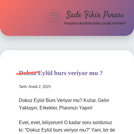
Sade Fikir Pınarı
menüyü
aç
Hayatına ferahlık katan pratik öneriler!
Anasayfa
Gizlilik Politikası
Yasal Uyarı
Dokuz Eylül burs veriyor mu ?
Hakkımızda
Tarih: Aralık 2, 2025
Dokuz Eylül Burs Veriyor mu? Kızlar, Gelin
Yaklaşın, Erkekler, Planınızı Yapın!
Evet, evet, biliyorum! O kadar soru sordunuz
ki: “Dokuz Eylül burs veriyor mu?” Yani, bir de