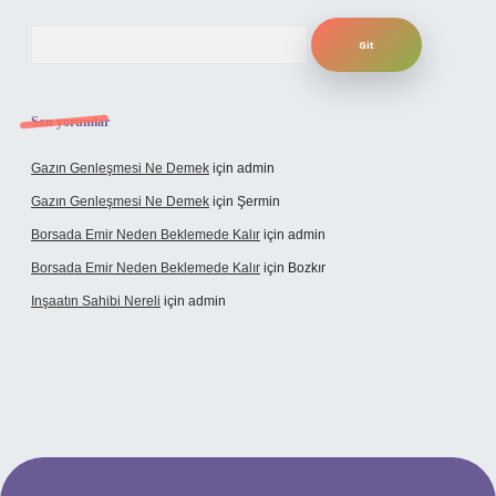
Arama
Son yorumlar
Gazın Genleşmesi Ne Demek
için
admin
Gazın Genleşmesi Ne Demek
için
Şermin
Borsada Emir Neden Beklemede Kalır
için
admin
Borsada Emir Neden Beklemede Kalır
için
Bozkır
Inşaatın Sahibi Nereli
için
admin
org/