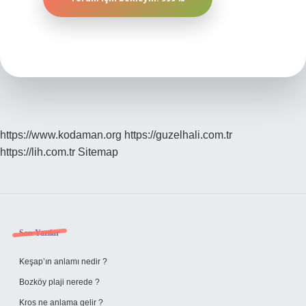
https://www.kodaman.org
https://guzelhali.com.tr
https://lih.com.tr
Sitemap
Sidebar
Son Yazılar
Keşap’ın anlamı nedir ?
Bozköy plaji nerede ?
Kros ne anlama gelir ?