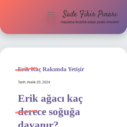
Sade Fikir Pınarı
menüyü
aç
Hayatına ferahlık katan pratik öneriler!
Anasayfa
Gizlilik Politikası
Yasal Uyarı
Erik Kaç Rakımda Yetişir
Hakkımızda
Tarih: Aralık 20, 2024
Erik ağacı kaç
derece soğuğa
dayanır?