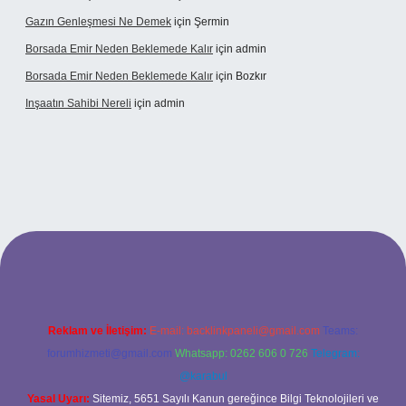
Gazın Genleşmesi Ne Demek
için
Şermin
Borsada Emir Neden Beklemede Kalır
için
admin
Borsada Emir Neden Beklemede Kalır
için
Bozkır
Inşaatın Sahibi Nereli
için
admin
tps://www.hiltonbetx.org/
Reklam ve İletişim:
E-mail:
backlinkpaneli@gmail.com
Teams:
forumhizmeti@gmail.com
Whatsapp: 0262 606 0 726
Telegram:
@karabul
Yasal Uyarı:
Sitemiz, 5651 Sayılı Kanun gereğince Bilgi Teknolojileri ve