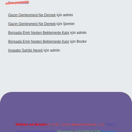
Son yorumlar
Gazın Genleşmesi Ne Demek
için
admin
Gazın Genleşmesi Ne Demek
için
Şermin
Borsada Emir Neden Beklemede Kalır
için
admin
Borsada Emir Neden Beklemede Kalır
için
Bozkır
Inşaatın Sahibi Nereli
için
admin
https://www.hiltonbetx.org/
Reklam ve İletişim:
E-mail:
backlinkpaneli@gmail.com
Teams:
forumhizmeti@gmail.com
Whatsapp: 0262 606 0 726
Telegram: