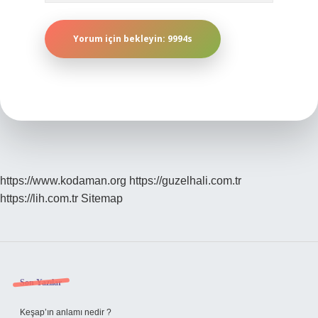
https://www.kodaman.org
https://guzelhali.com.tr
https://lih.com.tr
Sitemap
Sidebar
Son Yazılar
Keşap’ın anlamı nedir ?