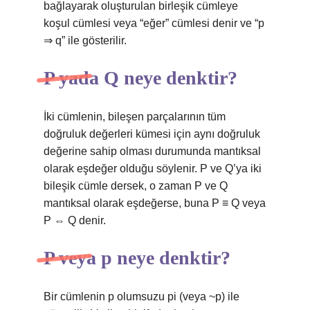
bağlayarak oluşturulan birleşik cümleye
koşul cümlesi veya “eğer” cümlesi denir ve “p
⇒ q” ile gösterilir.
P yada Q neye denktir?
İki cümlenin, bileşen parçalarının tüm
doğruluk değerleri kümesi için aynı doğruluk
değerine sahip olması durumunda mantıksal
olarak eşdeğer olduğu söylenir. P ve Q’ya iki
bileşik cümle dersek, o zaman P ve Q
mantıksal olarak eşdeğerse, buna P ≡ Q veya
P ⇔ Q denir.
P veya p neye denktir?
Bir cümlenin p olumsuzu pi (veya ~p) ile