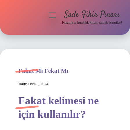
Sade Fikir Pınarı
menüyü
aç
Hayatına ferahlık katan pratik öneriler!
Anasayfa
Gizlilik Politikası
Yasal Uyarı
Fakat Mı Fekat Mı
Hakkımızda
Tarih: Ekim 3, 2024
Fakat kelimesi ne
için kullanılır?