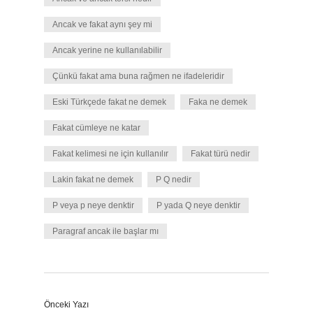
Ancak ve fakat aynı şey mi
Ancak yerine ne kullanılabilir
Çünkü fakat ama buna rağmen ne ifadeleridir
Eski Türkçede fakat ne demek
Faka ne demek
Fakat cümleye ne katar
Fakat kelimesi ne için kullanılır
Fakat türü nedir
Lakin fakat ne demek
P Q nedir
P veya p neye denktir
P yada Q neye denktir
Paragraf ancak ile başlar mı
Önceki Yazı