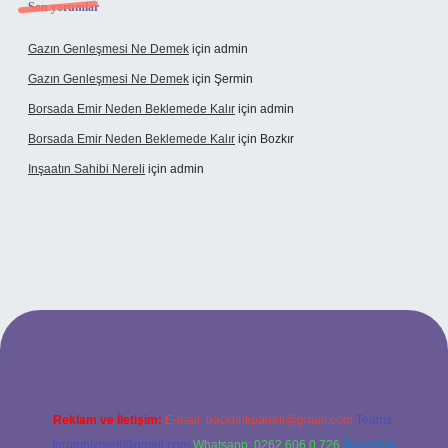
Son yorumlar
Gazın Genleşmesi Ne Demek
için
admin
Gazın Genleşmesi Ne Demek
için
Şermin
Borsada Emir Neden Beklemede Kalır
için
admin
Borsada Emir Neden Beklemede Kalır
için
Bozkır
Inşaatın Sahibi Nereli
için
admin
tps://www.hiltonbetx.org/
Reklam ve İletişim:
E-mail:
backlinkpaneli@gmail.com
Teams:
forumhizmeti@gmail.com
Whatsapp: 0262 606 0 726
Telegram: