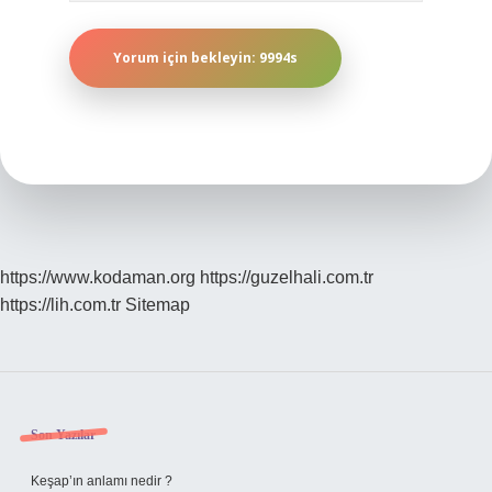
https://www.kodaman.org
https://guzelhali.com.tr
https://lih.com.tr
Sitemap
Sidebar
Son Yazılar
Keşap’ın anlamı nedir ?