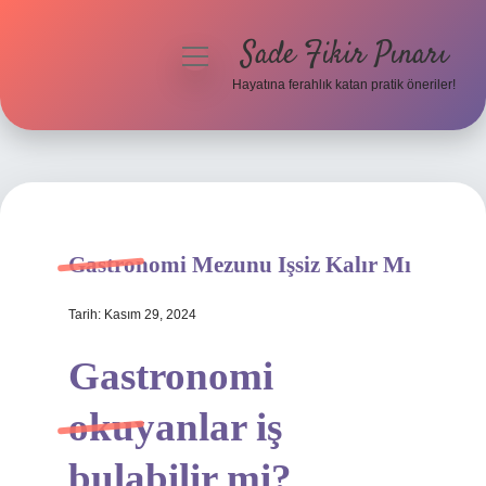
Sade Fikir Pınarı
menüyü
aç
Hayatına ferahlık katan pratik öneriler!
Anasayfa
Gizlilik Politikası
Yasal Uyarı
Gastronomi Mezunu Işsiz Kalır Mı
Hakkımızda
Tarih: Kasım 29, 2024
Gastronomi
okuyanlar iş
bulabilir mi?