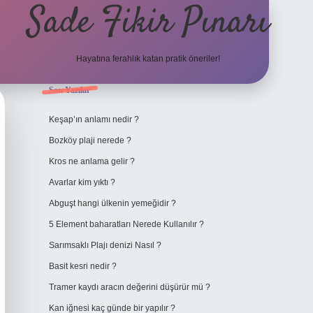
Sade Fikir Pınarı
Hayatına ferahlık katan pratik öneriler!
Sidebar
Son Yazılar
https://www.hiltonbetx.or
Keşap’ın anlamı nedir ?
Bozköy plaji nerede ?
Kros ne anlama gelir ?
Avarlar kim yıktı ?
Abguşt hangi ülkenin yemeğidir ?
5 Element baharatları Nerede Kullanılır ?
Sarımsaklı Plajı denizi Nasıl ?
Basit kesri nedir ?
Tramer kaydı aracın değerini düşürür mü ?
Kan iğnesi kaç günde bir yapılır ?