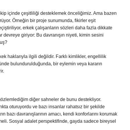
ekip içinde çeşitliliği desteklemek önceliğimiz. Ama bazen
yor. Örneğin bir proje sunumunda, fikirler eşit
çiştiriliyor, erkek çalışanların sözleri daha fazla dikkate
devreye giriyor: Bu davranışın niyeti, kimin sesini
muş?
haklarıyla ilgili değildir. Farklı kimlikler, engellilik
nünde bulundurulduğunda, bir eylemin veya kararın
r.
gözlemlediğim diğer sahneler de bunu destekliyor.
nkta oturuyordu ve bazı insanlar rahatsız bir şekilde
ın bazı davranışlarının amacı, kendi konforlarını korumak
emeli. Sosyal adalet perspektifinde, gayda sadece bireysel