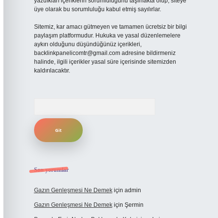
yazdıkları içeriklerin sorumluluğunu taşımakta olup, siteye
üye olarak bu sorumluluğu kabul etmiş sayılırlar.
Sitemiz, kar amacı gütmeyen ve tamamen ücretsiz bir bilgi
paylaşım platformudur. Hukuka ve yasal düzenlemelere
aykırı olduğunu düşündüğünüz içerikleri,
backlinkpanelicomtr@gmail.com
adresine bildirmeniz
halinde, ilgili içerikler yasal süre içerisinde sitemizden
kaldırılacaktır.
Arama
Son yorumlar
Gazın Genleşmesi Ne Demek
için
admin
Gazın Genleşmesi Ne Demek
için
Şermin