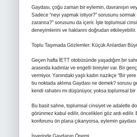
Gaydası, çoğu zaman bir eylemin, davranışın veya
Sadece “neyi yapmak istiyor?” sorusunu sormak 
zararına?” sorusunu da içerir. İşte toplumsal cinsi
deneyimlerini ve haklarını doğrudan etkileyebilir.
Toplu Taşımada Gözlemler: Küçük Anlardan Büy
Geçen hafta İETT otobüsünde yaşadığım bir sahn
arasında kadınlar ve engelli bireyler var. Bir g
vermiyor. Yanındaki yaşlı kadın nazikçe “Bir yere 
bu noktada aklıma Gaydası ne demek? sorusu ge
kendi rahatını mı düşünüyor, yoksa toplumsal bi
Bu basit sahne, toplumsal cinsiyet ve adaletle d
görünmez kabul edilir, öncelikleri göz ardı edili
konforunu ön plana çıkarıyorsa, eylemin gaydası 
İşyerinde Gaydanın Önemi