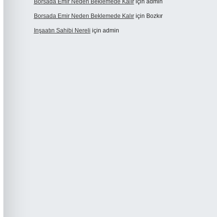
Borsada Emir Neden Beklemede Kalır
için
admin
Borsada Emir Neden Beklemede Kalır
için
Bozkır
Inşaatın Sahibi Nereli
için
admin