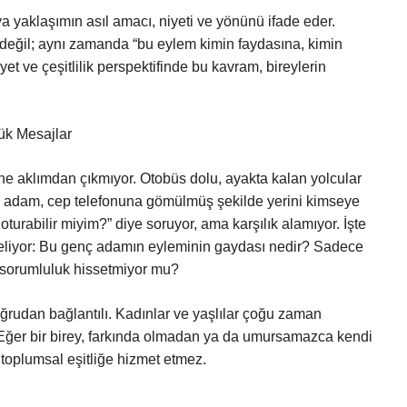
 yaklaşımın asıl amacı, niyeti ve yönünü ifade eder.
değil; aynı zamanda “bu eylem kimin faydasına, kimin
yet ve çeşitlilik perspektifinde bu kavram, bireylerin
ük Mesajlar
e aklımdan çıkmıyor. Otobüs dolu, ayakta kalan yolcular
enç adam, cep telefonuna gömülmüş şekilde yerini kimseye
oturabilir miyim?” diye soruyor, ama karşılık alamıyor. İşte
liyor: Bu genç adamın eyleminin gaydası nedir? Sadece
r sorumluluk hissetmiyor mu?
oğrudan bağlantılı. Kadınlar ve yaşlılar çoğu zaman
r. Eğer bir birey, farkında olmadan ya da umursamazca kendi
toplumsal eşitliğe hizmet etmez.