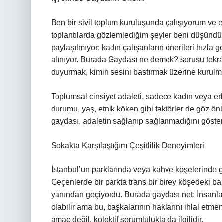
Ben bir sivil toplum kuruluşunda çalışıyorum ve 
toplantılarda gözlemlediğim şeyler beni düşündürü
paylaşılmıyor; kadın çalışanların önerileri hızla ge
alınıyor. Burada Gaydası ne demek? sorusu tekrar 
duyurmak, kimin sesini bastırmak üzerine kurul
Toplumsal cinsiyet adaleti, sadece kadın veya erkek 
durumu, yaş, etnik köken gibi faktörler de göz ö
gaydası, adaletin sağlanıp sağlanmadığını gösteri
Sokakta Karşılaştığım Çeşitlilik Deneyimleri
İstanbul’un parklarında veya kahve köşelerinde 
Geçenlerde bir parkta trans bir birey köşedeki ba
yanından geçiyordu. Burada gaydası net: İnsanlar
olabilir ama bu, başkalarının haklarını ihlal etm
amaç değil, kolektif sorumlulukla da ilgilidir.