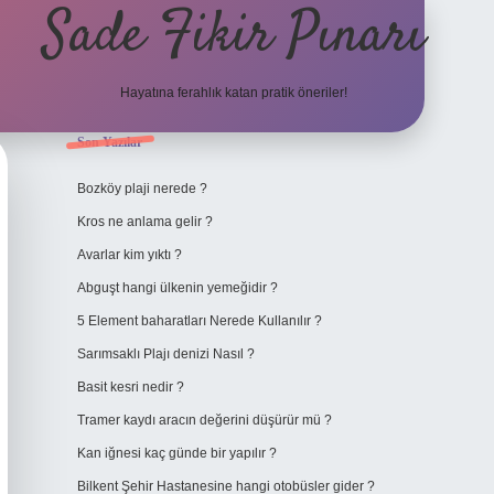
Sade Fikir Pınarı
Hayatına ferahlık katan pratik öneriler!
Sidebar
Son Yazılar
https://www.hiltonbetx.org/
Bozköy plaji nerede ?
Kros ne anlama gelir ?
Avarlar kim yıktı ?
Abguşt hangi ülkenin yemeğidir ?
5 Element baharatları Nerede Kullanılır ?
Sarımsaklı Plajı denizi Nasıl ?
Basit kesri nedir ?
Tramer kaydı aracın değerini düşürür mü ?
Kan iğnesi kaç günde bir yapılır ?
Bilkent Şehir Hastanesine hangi otobüsler gider ?