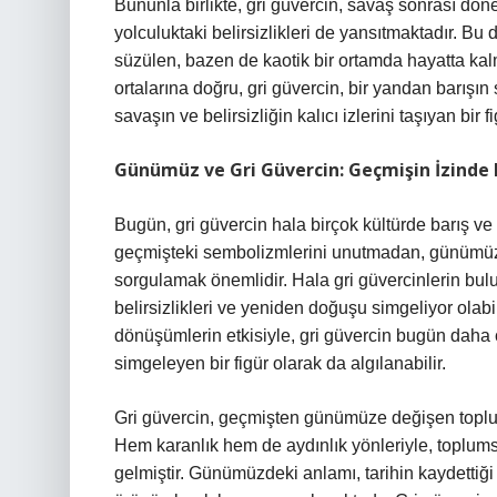
Bununla birlikte, gri güvercin, savaş sonrası dö
yolculuktaki belirsizlikleri de yansıtmaktadır. 
süzülen, bazen de kaotik bir ortamda hayatta kalma
ortalarına doğru, gri güvercin, bir yandan barış
savaşın ve belirsizliğin kalıcı izlerini taşıyan bir f
Günümüz ve Gri Güvercin: Geçmişin İzind
Bugün, gri güvercin hala birçok kültürde barış v
geçmişteki sembolizmlerini unutmadan, günümüzl
sorgulamak önemlidir. Hala gri güvercinlerin bulun
belirsizlikleri ve yeniden doğuşu simgeliyor olabi
dönüşümlerin etkisiyle, gri güvercin bugün daha
simgeleyen bir figür olarak da algılanabilir.
Gri güvercin, geçmişten günümüze değişen topluml
Hem karanlık hem de aydınlık yönleriyle, toplumsa
gelmiştir. Günümüzdeki anlamı, tarihin kaydettiği 