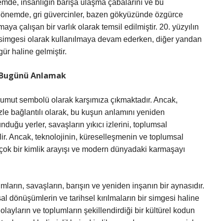
nemde, insanlığın barışa ulaşma çabalarını ve bu
Bu dönemde, gri güvercinler, bazen gökyüzünde özgürce
ya çalışan bir varlık olarak temsil edilmiştir. 20. yüzyılın
ın simgesi olarak kullanılmaya devam ederken, diğer yandan
igür haline gelmiştir.
e Bugünü Anlamak
e umut sembolü olarak karşımıza çıkmaktadır. Ancak,
e bağlantılı olarak, bu kuşun anlamını yeniden
duğu yerler, savaşların yıkıcı izlerini, toplumsal
lir. Ancak, teknolojinin, küreselleşmenin ve toplumsal
 çok bir kimlik arayışı ve modern dünyadaki karmaşayı
arın, savaşların, barışın ve yeniden inşanın bir aynasıdır.
l dönüşümlerin ve tarihsel kırılmaların bir simgesi haline
olayların ve toplumların şekillendirdiği bir kültürel kodun