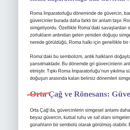
Roma İmparatorluğu döneminde de güvercin, barışı
güvercinler burada daha farklı bir anlam taşır. R
simgeliyordu. Özellikle Roma’daki savaşlardan so
zorlukların ardından gelen yeniden doğuşu simge
nerede görüldüğü, Roma halkı için genellikle bir u
Roma’daki bu sembolizm, antik halkların doğayla 
yansıtmaktadır. Bu dönemde gri güvercinlerin anl
etmiştir. Tıpkı Roma İmparatorluğu’nun yıkılma sü
doğuşun arasında kalan belirsiz dönemleri simge
Orta Çağ ve Rönesans: Güver
Orta Çağ’da, güvercinlerin simgesel anlamı daha d
beyaz güvercin, kutsal ruhu ve saf olanı simgeler
günahların bir sembolü olarak görülmüş olabilir. B