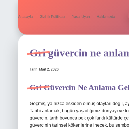
Anasayfa
Gizlilik Politikası
Yasal Uyarı
Hakkımızda
Gri güvercin ne anlam
Tarih: Mart 2, 2026
Gri Güvercin Ne Anlama Geli
Geçmiş, yalnızca eskiden olmuş olayları değil, a
Tarihi anlamak, bugün yaşadığımız dünyayı ve t
güvercin, tarih boyunca pek çok farklı kültürde çe
güvercinin tarihsel kökenlerine inecek, bu sembol