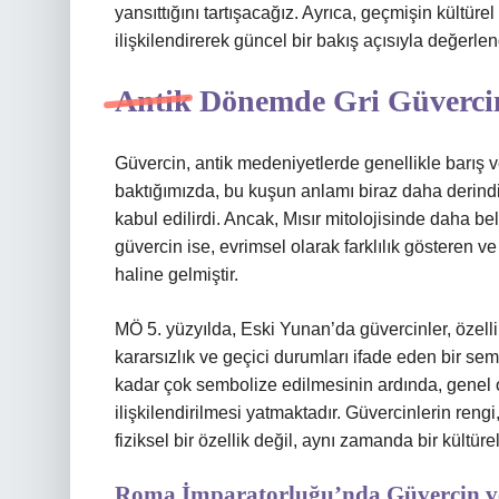
yansıttığını tartışacağız. Ayrıca, geçmişin kültüre
ilişkilendirerek güncel bir bakış açısıyla değerle
Antik Dönemde Gri Güvercin
Güvercin, antik medeniyetlerde genellikle barış ve
baktığımızda, bu kuşun anlamı biraz daha derindir.
kabul edilirdi. Ancak, Mısır mitolojisinde daha bel
güvercin ise, evrimsel olarak farklılık gösteren v
haline gelmiştir.
MÖ 5. yüzyılda, Eski Yunan’da güvercinler, özellikl
kararsızlık ve geçici durumları ifade eden bir se
kadar çok sembolize edilmesinin ardında, genel 
ilişkilendirilmesi yatmaktadır. Güvercinlerin rengi
fiziksel bir özellik değil, aynı zamanda bir kültüre
Roma İmparatorluğu’nda Güvercin ve