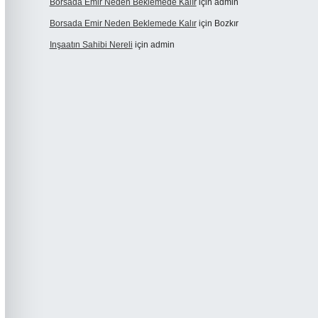
Borsada Emir Neden Beklemede Kalır
için
admin
Borsada Emir Neden Beklemede Kalır
için
Bozkır
Inşaatın Sahibi Nereli
için
admin