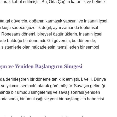
 olarak kabul edilmiştir. Bu, Orta Çağ’ın karanlık ve belirsiz
ta gri güvercin, doğanın karmaşık yapısını ve insanın içsel
, bu kuşu sadece güzellik değil, aynı zamanda toplumsal
ir. Rönesans dönemi, bireysel özgürlüklerin, insanın içsel
fade bulduğu bir dönemdi. Gri güvercin, bu dönemde,
al sistemlerle olan mücadelesini temsil eden bir sembol
n ve Yeniden Başlangıcın Simgesi
da derinleştiren bir döneme tanıklık etmiştir. I. ve II. Dünya
n ve yıkımın sembolü olarak görülmüştür. Savaşın getirdiği
amanda bir umudu simgelemiş ve savaş sonrası yeniden
ortasında, bir umut ışığı ve yeni bir başlangıcın habercisi