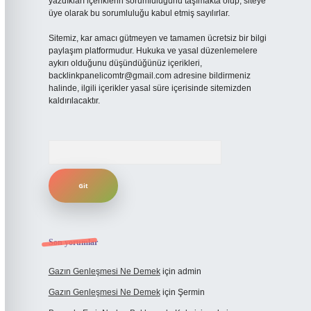
yazdıkları içeriklerin sorumluluğunu taşımakta olup, siteye
üye olarak bu sorumluluğu kabul etmiş sayılırlar.
Sitemiz, kar amacı gütmeyen ve tamamen ücretsiz bir bilgi
paylaşım platformudur. Hukuka ve yasal düzenlemelere
aykırı olduğunu düşündüğünüz içerikleri,
backlinkpanelicomtr@gmail.com
adresine bildirmeniz
halinde, ilgili içerikler yasal süre içerisinde sitemizden
kaldırılacaktır.
Arama
Son yorumlar
Gazın Genleşmesi Ne Demek
için
admin
Gazın Genleşmesi Ne Demek
için
Şermin