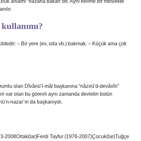
sözlük anlamı “nazarla bakan”dır. Aynı kelime bir meslekte
nılır.
 kullanımı?
ldedir: – Bir yere (ev, oda vb.) bakmak. – Küçük ama çok
orumlu olan Dîvânü’l-mâl başkanına “nâzırü’d-devâvîn”
eri var olan bu görevli aynı zamanda devletin bütün
nü’n-nazar’ın da başkanıydı.
73-2008Ortak(lar)Ferdi Tayfur (1976-2007)Çocuk(lar)Tuğçe