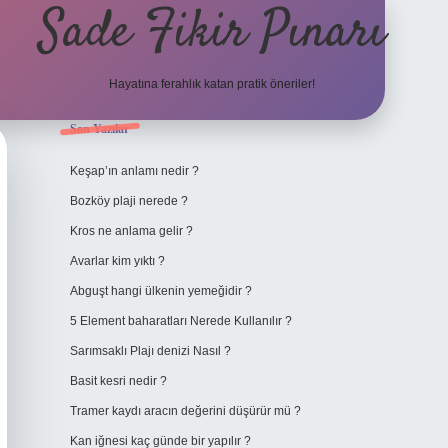
Sade Fikir Pınarı
Hayatına ferahlık katan pratik öneriler!
Sidebar
Son Yazılar
https://www.hiltonbetx.org/
Keşap’ın anlamı nedir ?
Bozköy plaji nerede ?
Kros ne anlama gelir ?
Avarlar kim yıktı ?
Abguşt hangi ülkenin yemeğidir ?
5 Element baharatları Nerede Kullanılır ?
Sarımsaklı Plajı denizi Nasıl ?
Basit kesri nedir ?
Tramer kaydı aracın değerini düşürür mü ?
Kan iğnesi kaç günde bir yapılır ?