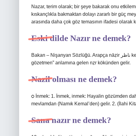
Nazar, terim olarak; bir şeye bakarak onu etkilem
kıskançlıkla bakmaktan dolayı zararlı bir güç mey
arasında daha çok göz temasının ifadesi olarak k
Eski dilde Nazır ne demek?
Bakan – Nişanyan Sözlüğü. Arapça nāẓir ناظر kelimesinden ödünç alınmış bir kelimedir. Bu kelime “bakan,
gözetmen” anlamına gelen nẓr kökünden gelir.
Nazil olması ne demek?
ѻ İnmek: 1. İnmek, inmek: Hayalin gözümden dah
mevlamdan (Namık Kemal’den) gelir. 2. (İlahi Ki
Sana nazır ne demek?