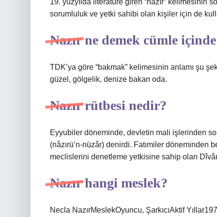
19. yüzyılda literatüre giren “nazır” kelimesinin 
sorumluluk ve yetki sahibi olan kişiler için de kulla
Nazır ne demek cümle içinde
TDK’ya göre “bakmak” kelimesinin anlamı şu şeki
güzel, gölgelik, denize bakan oda.
Nazır rütbesi nedir?
Eyyubiler döneminde, devletin mali işlerinden s
(nâzırü’n-nüzâr) denirdi. Fatımiler döneminden b
meclislerini denetleme yetkisine sahip olan Dîvâ
Nazır hangi meslek?
Necla NazırMeslekOyuncu, ŞarkıcıAktif Yıllar19