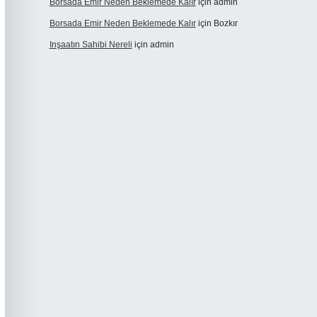
Borsada Emir Neden Beklemede Kalır
için
admin
Borsada Emir Neden Beklemede Kalır
için
Bozkır
Inşaatın Sahibi Nereli
için
admin