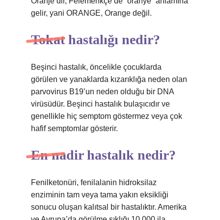
Oranje’dir, Felemenkçe’de “oranye” anlamına
gelir, yani ORANGE, Orange değil.
Tokat hastalığı nedir?
Beşinci hastalık, öncelikle çocuklarda
görülen ve yanaklarda kızarıklığa neden olan
parvovirus B19’un neden olduğu bir DNA
virüsüdür. Beşinci hastalık bulaşıcıdır ve
genellikle hiç semptom göstermez veya çok
hafif semptomlar gösterir.
En nadir hastalık nedir?
Fenilketonüri, fenilalanin hidroksilaz
enziminin tam veya tama yakın eksikliği
sonucu oluşan kalıtsal bir hastalıktır. Amerika
ve Avrupa’da görülme sıklığı 10.000 ila