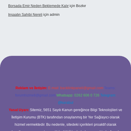
Borsada Emir Neden Beklemede Kalır
için
Bozkır
Inşaatın Sahibi Nereli
için
admin
g/
Reklam ve İletişim:
E-mail:
backlinkpaneli@gmail.com
Teams:
forumhizmeti@gmail.com
Whatsapp: 0262 606 0 726
Telegram:
@karabul
Yasal Uyarı:
Sitemiz, 5651 Sayılı Kanun gereğince Bilgi Teknolojileri ve
İletişim Kurumu (BTK) tarafından onaylanmış bir Yer Sağlayıcı olarak
hizmet vermektedir. Bu nedenle, sitedeki içerikleri proaktif olarak