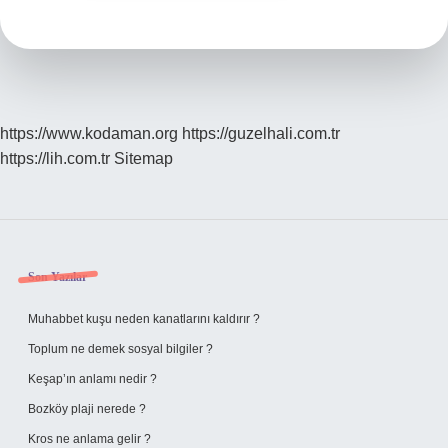
https://www.kodaman.org
https://guzelhali.com.tr
https://lih.com.tr
Sitemap
Sidebar
Son Yazılar
Muhabbet kuşu neden kanatlarını kaldırır ?
Toplum ne demek sosyal bilgiler ?
Keşap’ın anlamı nedir ?
Bozköy plaji nerede ?
Kros ne anlama gelir ?