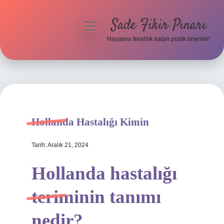
Sade Fikir Pınarı
menüyü
aç
Hayatına ferahlık katan pratik öneriler!
Anasayfa
Gizlilik Politikası
Yasal Uyarı
Hollanda Hastalığı Kimin
Hakkımızda
Tarih: Aralık 21, 2024
Hollanda hastalığı
teriminin tanımı
nedir?