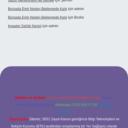
Gazın Genleşmesi Ne Demek
için
Şermin
Borsada Emir Neden Beklemede Kalır
için
admin
Borsada Emir Neden Beklemede Kalır
için
Bozkır
Inşaatın Sahibi Nereli
için
admin
tps://www.hiltonbetx.org/
Reklam ve İletişim:
E-mail:
backlinkpaneli@gmail.com
Teams:
forumhizmeti@gmail.com
Whatsapp: 0262 606 0 726
Telegram:
@karabul
Yasal Uyarı:
Sitemiz, 5651 Sayılı Kanun gereğince Bilgi Teknolojileri ve
İletişim Kurumu (BTK) tarafından onaylanmış bir Yer Sağlayıcı olarak