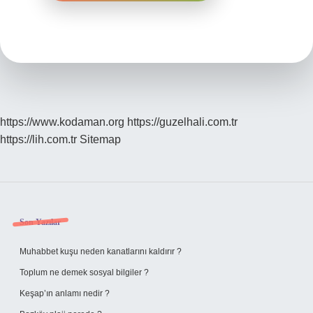
https://www.kodaman.org
https://guzelhali.com.tr
https://lih.com.tr
Sitemap
Sidebar
Son Yazılar
Muhabbet kuşu neden kanatlarını kaldırır ?
Toplum ne demek sosyal bilgiler ?
Keşap’ın anlamı nedir ?