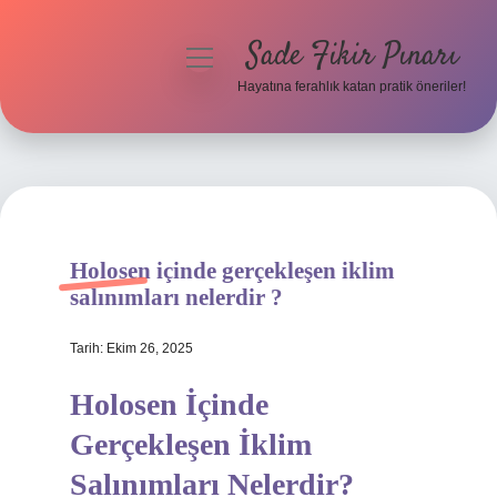
Sade Fikir Pınarı
menüyü
aç
Hayatına ferahlık katan pratik öneriler!
Anasayfa
Gizlilik Politikası
Yasal Uyarı
Holosen içinde gerçekleşen iklim
Hakkımızda
salınımları nelerdir ?
Tarih: Ekim 26, 2025
Holosen İçinde
Gerçekleşen İklim
Salınımları Nelerdir?