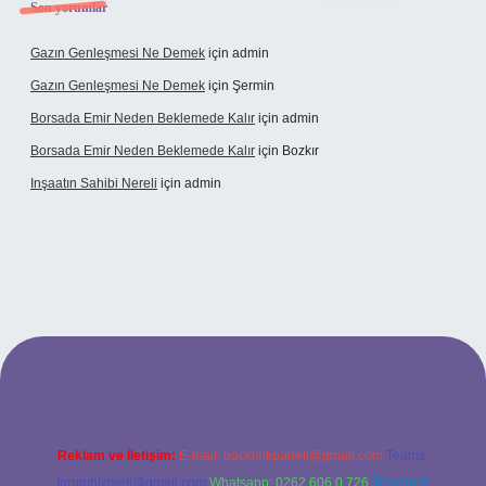
Son yorumlar
Gazın Genleşmesi Ne Demek
için
admin
Gazın Genleşmesi Ne Demek
için
Şermin
Borsada Emir Neden Beklemede Kalır
için
admin
Borsada Emir Neden Beklemede Kalır
için
Bozkır
Inşaatın Sahibi Nereli
için
admin
g/
Reklam ve İletişim:
E-mail:
backlinkpaneli@gmail.com
Teams:
forumhizmeti@gmail.com
Whatsapp: 0262 606 0 726
Telegram: