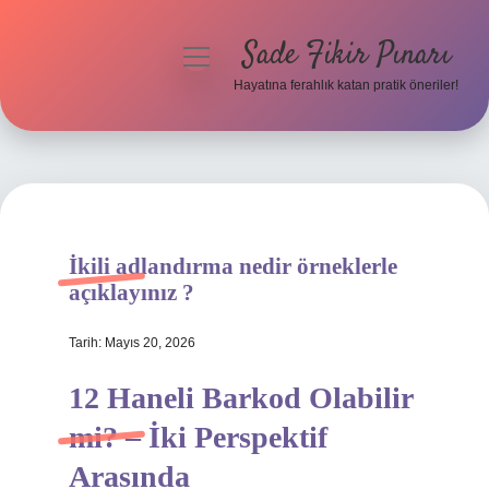
Sade Fikir Pınarı
menüyü
aç
Hayatına ferahlık katan pratik öneriler!
Anasayfa
Gizlilik Politikası
Yasal Uyarı
İkili adlandırma nedir örneklerle
Hakkımızda
açıklayınız ?
Tarih: Mayıs 20, 2026
12 Haneli Barkod Olabilir
mi? – İki Perspektif
Arasında