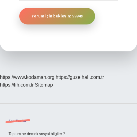
https://www.kodaman.org
https://guzelhali.com.tr
https://lih.com.tr
Sitemap
Sidebar
Son Yazılar
Toplum ne demek sosyal bilgiler ?