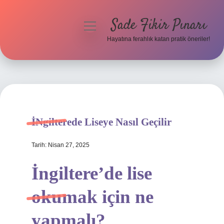
Sade Fikir Pınarı
menüyü
aç
Hayatına ferahlık katan pratik öneriler!
Anasayfa
Gizlilik Politikası
Yasal Uyarı
İNgilterede Liseye Nasıl Geçilir
Hakkımızda
Tarih: Nisan 27, 2025
İngiltere’de lise
okumak için ne
yapmalı?