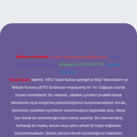
/
Reklam ve İletişim:
E-mail:
backlinkpaneli@gmail.com
Teams:
forumhizmeti@gmail.com
Whatsapp: 0262 606 0 726
Telegram:
@karabul
Yasal Uyarı:
Sitemiz, 5651 Sayılı Kanun gereğince Bilgi Teknolojileri ve
İletişim Kurumu (BTK) tarafından onaylanmış bir Yer Sağlayıcı olarak
hizmet vermektedir. Bu nedenle, sitedeki içerikleri proaktif olarak
denetleme veya araştırma yükümlülüğümüz bulunmamaktadır. Ancak,
üyelerimiz yazdıkları içeriklerin sorumluluğunu taşımakta olup, siteye
üye olarak bu sorumluluğu kabul etmiş sayılırlar. Bu internet sitesi,
herhangi bir marka, kurum veya şahıs şirketi ile hiçbir bağlantısı
bulunmamaktadır. Sitede yalnızca kendi hazırladığımız makaleler