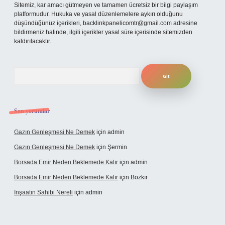
Sitemiz, kar amacı gütmeyen ve tamamen ücretsiz bir bilgi paylaşım
platformudur. Hukuka ve yasal düzenlemelere aykırı olduğunu
düşündüğünüz içerikleri,
backlinkpanelicomtr@gmail.com
adresine
bildirmeniz halinde, ilgili içerikler yasal süre içerisinde sitemizden
kaldırılacaktır.
Arama
Son yorumlar
Gazın Genleşmesi Ne Demek
için
admin
Gazın Genleşmesi Ne Demek
için
Şermin
Borsada Emir Neden Beklemede Kalır
için
admin
Borsada Emir Neden Beklemede Kalır
için
Bozkır
Inşaatın Sahibi Nereli
için
admin