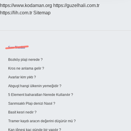
https://www.kodaman.org
https://guzelhali.com.tr
https://lih.com.tr
Sitemap
Sidebar
Son Yazılar
Bozköy plaji nerede ?
Kros ne anlama gelir ?
Avarlar kim yıktı ?
Abguşt hangi ülkenin yemeğidir ?
5 Element baharatları Nerede Kullanılır ?
Sarımsaklı Plajı denizi Nasıl ?
Basit kesri nedir ?
Tramer kaydı aracın değerini düşürür mü ?
Kan iğnesi kaç günde bir yapılır ?