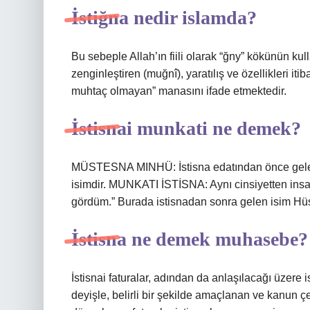
İstiğna nedir islamda?
Bu sebeple Allah’ın fiili olarak “ğny” kökünün kull
zenginleştiren (muğnî), yaratılış ve özellikleri it
muhtaç olmayan” manasını ifade etmektedir.
İstisnai munkati ne demek?
MÜSTESNA MINHÜ: İstisna edatından önce gelen 
isimdir. MUNKATI İSTİSNA: Aynı cinsiyetten insanl
gördüm.” Burada istisnadan sonra gelen isim Hüs
İstisna ne demek muhasebe?
İstisnai faturalar, adından da anlaşılacağı üzere i
deyişle, belirli bir şekilde amaçlanan ve kanun ç