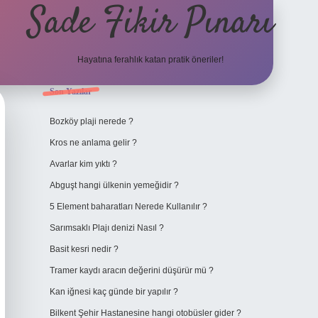
Sade Fikir Pınarı
Hayatına ferahlık katan pratik öneriler!
Sidebar
Son Yazılar
https://www.hiltonbetx.org/
Bozköy plaji nerede ?
Kros ne anlama gelir ?
Avarlar kim yıktı ?
Abguşt hangi ülkenin yemeğidir ?
5 Element baharatları Nerede Kullanılır ?
Sarımsaklı Plajı denizi Nasıl ?
Basit kesri nedir ?
Tramer kaydı aracın değerini düşürür mü ?
Kan iğnesi kaç günde bir yapılır ?
Bilkent Şehir Hastanesine hangi otobüsler gider ?