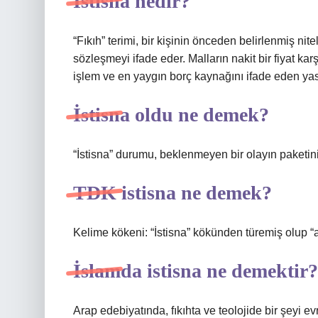
İstisna nedir?
“Fıkıh” terimi, bir kişinin önceden belirlenmiş nitel
sözleşmeyi ifade eder. Malların nakit bir fiyat karş
işlem ve en yaygın borç kaynağını ifade eden yasa
İstisna oldu ne demek?
“İstisna” durumu, beklenmeyen bir olayın paketiniz
TDK istisna ne demek?
Kelime kökeni: “İstisna” kökünden türemiş olup “ay
İslamda istisna ne demektir?
Arap edebiyatında, fıkıhta ve teolojide bir şeyi e