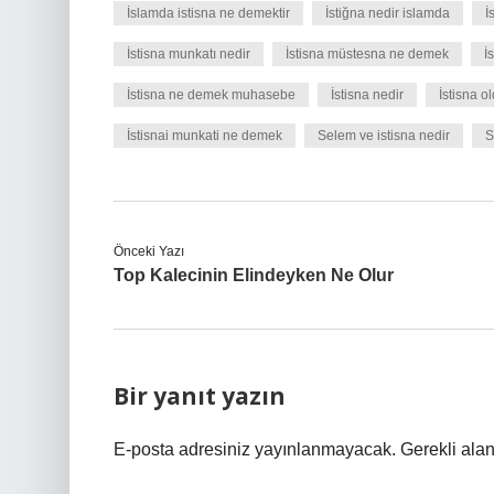
İslamda istisna ne demektir
İstiğna nedir islamda
İ
İstisna munkatı nedir
İstisna müstesna ne demek
İ
İstisna ne demek muhasebe
İstisna nedir
İstisna 
İstisnai munkati ne demek
Selem ve istisna nedir
S
Önceki Yazı
Top Kalecinin Elindeyken Ne Olur
Bir yanıt yazın
E-posta adresiniz yayınlanmayacak.
Gerekli ala