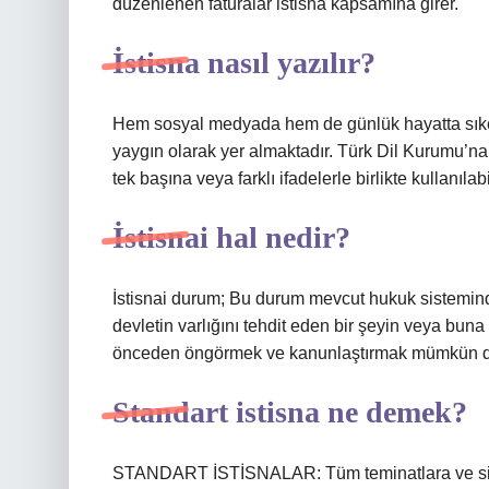
düzenlenen faturalar istisna kapsamına girer.
İstisna nasıl yazılır?
Hem sosyal medyada hem de günlük hayatta sıkça k
yaygın olarak yer almaktadır. Türk Dil Kurumu’na 
tek başına veya farklı ifadelerle birlikte kullanılab
İstisnai hal nedir?
İstisnai durum; Bu durum mevcut hukuk sistemind
devletin varlığını tehdit eden bir şeyin veya bu
önceden öngörmek ve kanunlaştırmak mümkün de
Standart istisna ne demek?
STANDART İSTİSNALAR: Tüm teminatlara ve sigor