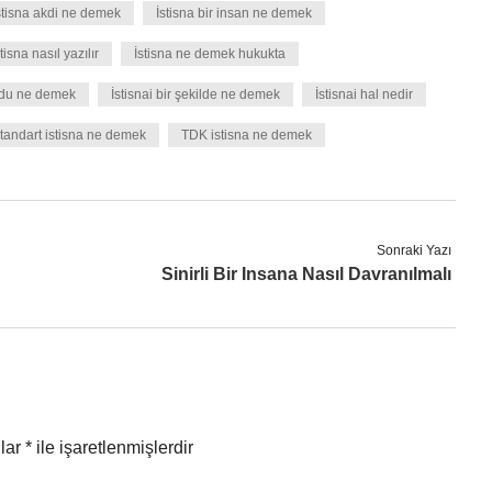
stisna akdi ne demek
İstisna bir insan ne demek
stisna nasıl yazılır
İstisna ne demek hukukta
oldu ne demek
İstisnai bir şekilde ne demek
İstisnai hal nedir
tandart istisna ne demek
TDK istisna ne demek
Sonraki Yazı
Sinirli Bir Insana Nasıl Davranılmalı
nlar
*
ile işaretlenmişlerdir