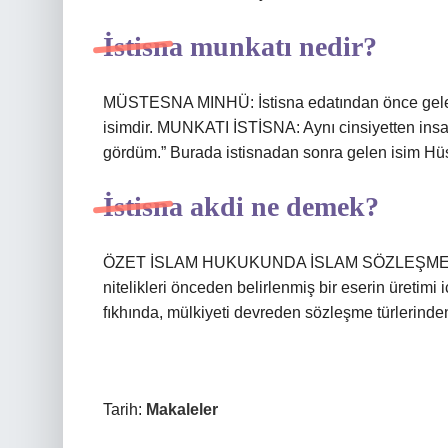
İstisna munkatı nedir?
MÜSTESNA MINHÜ: İstisna edatından önce gelen 
isimdir. MUNKATI İSTİSNA: Aynı cinsiyetten insanl
gördüm.” Burada istisnadan sonra gelen isim Hüs
İstisna akdi ne demek?
ÖZET İSLAM HUKUKUNDA İSLAM SÖZLEŞMESİ İsti
nitelikleri önceden belirlenmiş bir eserin üretimi
fıkhında, mülkiyeti devreden sözleşme türlerinden 
Tarih:
Makaleler