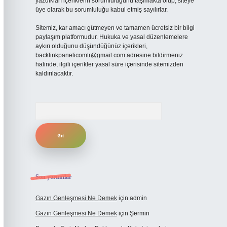
yazdıkları içeriklerin sorumluluğunu taşımakta olup, siteye
üye olarak bu sorumluluğu kabul etmiş sayılırlar.
Sitemiz, kar amacı gütmeyen ve tamamen ücretsiz bir bilgi
paylaşım platformudur. Hukuka ve yasal düzenlemelere
aykırı olduğunu düşündüğünüz içerikleri,
backlinkpanelicomtr@gmail.com
adresine bildirmeniz
halinde, ilgili içerikler yasal süre içerisinde sitemizden
kaldırılacaktır.
Arama
Son yorumlar
Gazın Genleşmesi Ne Demek
için
admin
Gazın Genleşmesi Ne Demek
için
Şermin