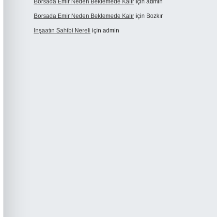
Borsada Emir Neden Beklemede Kalır
için
admin
Borsada Emir Neden Beklemede Kalır
için
Bozkır
Inşaatın Sahibi Nereli
için
admin