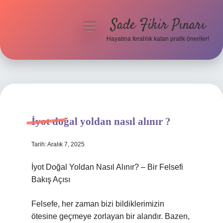
Sade Fikir Pınarı
menüyü
aç
Hayatına ferahlık katan pratik öneriler!
Anasayfa
Gizlilik Politikası
Yasal Uyarı
İyot doğal yoldan nasıl alınır ?
Hakkımızda
Tarih: Aralık 7, 2025
İyot Doğal Yoldan Nasıl Alınır? – Bir Felsefi
Bakış Açısı
Felsefe, her zaman bizi bildiklerimizin
ötesine geçmeye zorlayan bir alandır. Bazen,