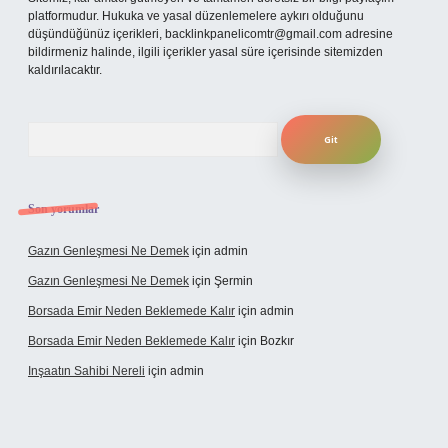
platformudur. Hukuka ve yasal düzenlemelere aykırı olduğunu
düşündüğünüz içerikleri,
backlinkpanelicomtr@gmail.com
adresine
bildirmeniz halinde, ilgili içerikler yasal süre içerisinde sitemizden
kaldırılacaktır.
Arama
Son yorumlar
Gazın Genleşmesi Ne Demek
için
admin
Gazın Genleşmesi Ne Demek
için
Şermin
Borsada Emir Neden Beklemede Kalır
için
admin
Borsada Emir Neden Beklemede Kalır
için
Bozkır
Inşaatın Sahibi Nereli
için
admin