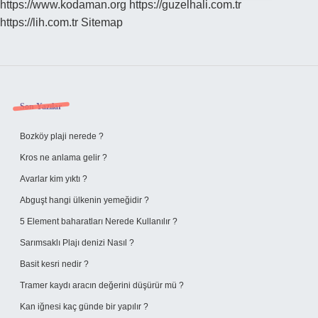
https://www.kodaman.org
https://guzelhali.com.tr
https://lih.com.tr
Sitemap
Sidebar
Son Yazılar
Bozköy plaji nerede ?
Kros ne anlama gelir ?
Avarlar kim yıktı ?
Abguşt hangi ülkenin yemeğidir ?
5 Element baharatları Nerede Kullanılır ?
Sarımsaklı Plajı denizi Nasıl ?
Basit kesri nedir ?
Tramer kaydı aracın değerini düşürür mü ?
Kan iğnesi kaç günde bir yapılır ?