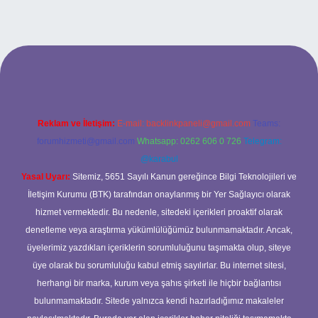
rg/
Reklam ve İletişim:
E-mail:
backlinkpaneli@gmail.com
Teams:
forumhizmeti@gmail.com
Whatsapp: 0262 606 0 726
Telegram:
@karabul
Yasal Uyarı:
Sitemiz, 5651 Sayılı Kanun gereğince Bilgi Teknolojileri ve
İletişim Kurumu (BTK) tarafından onaylanmış bir Yer Sağlayıcı olarak
hizmet vermektedir. Bu nedenle, sitedeki içerikleri proaktif olarak
denetleme veya araştırma yükümlülüğümüz bulunmamaktadır. Ancak,
üyelerimiz yazdıkları içeriklerin sorumluluğunu taşımakta olup, siteye
üye olarak bu sorumluluğu kabul etmiş sayılırlar. Bu internet sitesi,
herhangi bir marka, kurum veya şahıs şirketi ile hiçbir bağlantısı
bulunmamaktadır. Sitede yalnızca kendi hazırladığımız makaleler