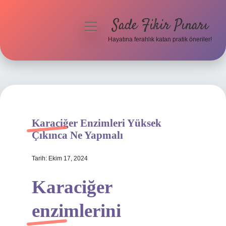
Sade Fikir Pınarı
menüyü
aç
Hayatına ferahlık katan pratik öneriler!
Anasayfa
Gizlilik Politikası
Yasal Uyarı
Karaciğer Enzimleri Yüksek
Hakkımızda
Çıkınca Ne Yapmalı
Tarih: Ekim 17, 2024
Karaciğer
enzimlerini