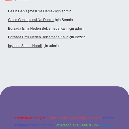
Gazın Genleşmesi Ne Demek
için
admin
Gazın Genleşmesi Ne Demek
için
Şermin
Borsada Emir Neden Beklemede Kalır
için
admin
Borsada Emir Neden Beklemede Kalır
için
Bozkır
Inşaatın Sahibi Nereli
için
admin
iltonbetx.org/
Reklam ve İletişim:
E-mail:
backlinkpaneli@gmail.com
Teams:
forumhizmeti@gmail.com
Whatsapp: 0262 606 0 726
Telegram: