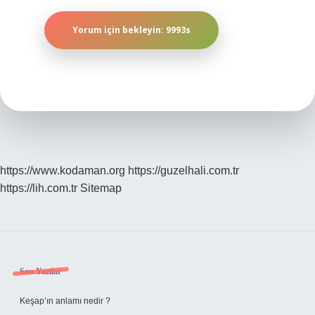
https://www.kodaman.org
https://guzelhali.com.tr
https://lih.com.tr
Sitemap
Sidebar
Son Yazılar
Keşap’ın anlamı nedir ?