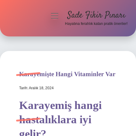
Sade Fikir Pınarı
menüyü
aç
Hayatına ferahlık katan pratik öneriler!
Anasayfa
Gizlilik Politikası
Yasal Uyarı
Karayemişte Hangi Vitaminler Var
Hakkımızda
Tarih: Aralık 18, 2024
Karayemiş hangi
hastalıklara iyi
gelir?