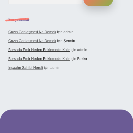
Son yorumlar
Gazın Genleşmesi Ne Demek
için
admin
Gazın Genleşmesi Ne Demek
için
Şermin
Borsada Emir Neden Beklemede Kalır
için
admin
Borsada Emir Neden Beklemede Kalır
için
Bozkır
Inşaatın Sahibi Nereli
için
admin
tps://www.hiltonbetx.org/