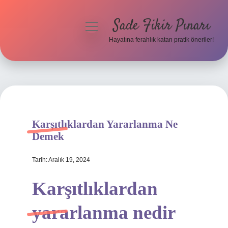
Sade Fikir Pınarı
menüyü
aç
Hayatına ferahlık katan pratik öneriler!
Anasayfa
Gizlilik Politikası
Yasal Uyarı
Karşıtlıklardan Yararlanma Ne
Hakkımızda
Demek
Tarih: Aralık 19, 2024
Karşıtlıklardan
yararlanma nedir