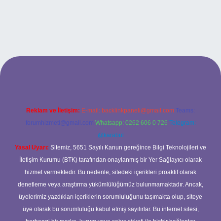
g/
Reklam ve İletişim:
E-mail:
backlinkpaneli@gmail.com
Teams:
forumhizmeti@gmail.com
Whatsapp: 0262 606 0 726
Telegram:
@karabul
Yasal Uyarı:
Sitemiz, 5651 Sayılı Kanun gereğince Bilgi Teknolojileri ve
İletişim Kurumu (BTK) tarafından onaylanmış bir Yer Sağlayıcı olarak
hizmet vermektedir. Bu nedenle, sitedeki içerikleri proaktif olarak
denetleme veya araştırma yükümlülüğümüz bulunmamaktadır. Ancak,
üyelerimiz yazdıkları içeriklerin sorumluluğunu taşımakta olup, siteye
üye olarak bu sorumluluğu kabul etmiş sayılırlar. Bu internet sitesi,