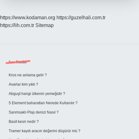
https://www.kodaman.org
https://guzelhali.com.tr
https://lih.com.tr
Sitemap
Sidebar
Son Yazılar
Kros ne anlama gelir ?
Avarlar kim yıktı ?
Abguşt hangi ülkenin yemeğidir ?
5 Element baharatları Nerede Kullanılır ?
Sarımsaklı Plajı denizi Nasıl ?
Basit kesri nedir ?
Tramer kaydı aracın değerini düşürür mü ?