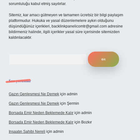
sorumluluğu kabul etmiş sayılırlar.
Sitemiz, kar amacı gütmeyen ve tamamen ücretsiz bir bilgi paylaşım
platformudur. Hukuka ve yasal düzenlemelere aykırı olduğunu
düşündüğünüz içerikleri,
backlinkpanelicomtr@gmail.com
adresine
bildirmeniz halinde, ilgili içerikler yasal süre içerisinde sitemizden
kaldırılacaktır.
Arama
Son yorumlar
Gazın Genleşmesi Ne Demek
için
admin
Gazın Genleşmesi Ne Demek
için
Şermin
Borsada Emir Neden Beklemede Kalır
için
admin
Borsada Emir Neden Beklemede Kalır
için
Bozkır
Inşaatın Sahibi Nereli
için
admin