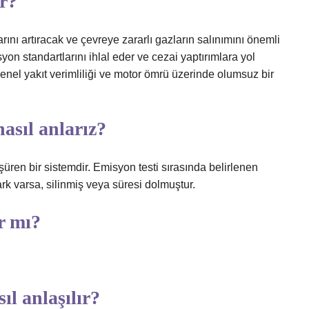
ur?
rını artıracak ve çevreye zararlı gazların salınımını önemli
yon standartlarını ihlal eder ve cezai yaptırımlara yol
 genel yakıt verimliliği ve motor ömrü üzerinde olumsuz bir
asıl anlarız?
şüren bir sistemdir. Emisyon testi sırasında belirlenen
ark varsa, silinmiş veya süresi dolmuştur.
r mı?
ıl anlaşılır?