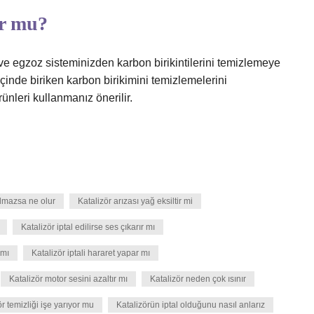
or mu?
 ve egzoz sisteminizden karbon birikintilerini temizlemeye
 içinde biriken karbon birikimini temizlemelerini
ünleri kullanmanız önerilir.
olmazsa ne olur
Katalizör arızası yağ eksiltir mi
Katalizör iptal edilirse ses çıkarır mı
 mı
Katalizör iptali hararet yapar mı
Katalizör motor sesini azaltır mı
Katalizör neden çok ısınır
ör temizliği işe yarıyor mu
Katalizörün iptal olduğunu nasıl anlarız