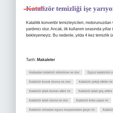
Katalizör temizliği işe yarıy
Katalitik konvertör temizleyicileri, motorunuzdan
yardımcı olur. Ancak, ilk kullanım sırasında yıllar
bekleyemeyiz. Bu nedenle, yılda 4 kez temizlik ür
Tarih:
Makaleler
Arabadan katalizör sökülürse ne olur
Egzoz katalizörü 
Katalizör bozuk olunca ne olur
Katalizör çekişi etkiler mi
Katalizör iptali duman attırır mı
Katalizör iptali güç arttırır
Katalizör iptali olursa ne olur
Katalizör koku yapar mı
Katalizör olmadan egzoz muayeneden geçer mi
Kataliz