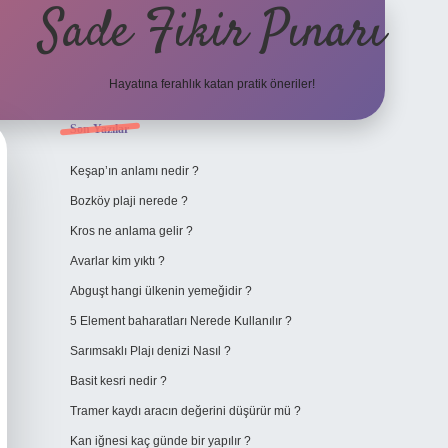
Sade Fikir Pınarı
Hayatına ferahlık katan pratik öneriler!
Sidebar
Son Yazılar
https://www.hiltonbetx.org/
Keşap’ın anlamı nedir ?
Bozköy plaji nerede ?
Kros ne anlama gelir ?
Avarlar kim yıktı ?
Abguşt hangi ülkenin yemeğidir ?
5 Element baharatları Nerede Kullanılır ?
Sarımsaklı Plajı denizi Nasıl ?
Basit kesri nedir ?
Tramer kaydı aracın değerini düşürür mü ?
Kan iğnesi kaç günde bir yapılır ?