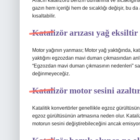
Aracın katalizörü benzin dumanına ve sıcaklığına
gazın hem içeriği hem de sıcaklığı değişir, bu da
kısaltabilir.
Katalizör arızası yağ eksiltir
Motor yağının yanması; Motor yağ yaktığında, katal
yaktığını egzozdan mavi duman çıkmasından anla
“Egzozdan mavi duman çıkmasının nedenleri” sayfa
değinmeyeceğiz.
Katalizör motor sesini azaltı
Katalitik konvertörler genellikle egzoz gürültüsün
egzoz gürültüsünün artmasına neden olur. Kataliz
motorun sesini değiştirebileceğini ancak emisyon