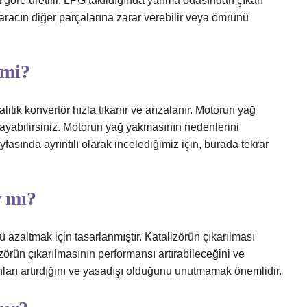
 göre üretilir. LPG takıldığında yanma odasından çıkan
 aracın diğer parçalarına zarar verebilir veya ömrünü
 mi?
itik konvertör hızla tıkanır ve arızalanır. Motorun yağ
yabilirsiniz. Motorun yağ yakmasının nedenlerini
sında ayrıntılı olarak incelediğimiz için, burada tekrar
r mı?
ü azaltmak için tasarlanmıştır. Katalizörün çıkarılması
örün çıkarılmasının performansı artırabileceğini ve
ları artırdığını ve yasadışı olduğunu unutmamak önemlidir.