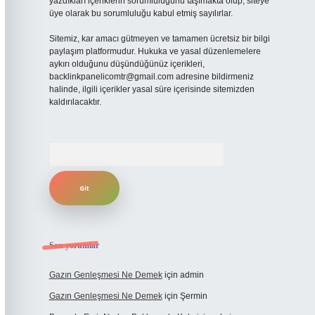
yazdıkları içeriklerin sorumluluğunu taşımakta olup, siteye
üye olarak bu sorumluluğu kabul etmiş sayılırlar.
Sitemiz, kar amacı gütmeyen ve tamamen ücretsiz bir bilgi
paylaşım platformudur. Hukuka ve yasal düzenlemelere
aykırı olduğunu düşündüğünüz içerikleri,
backlinkpanelicomtr@gmail.com
adresine bildirmeniz
halinde, ilgili içerikler yasal süre içerisinde sitemizden
kaldırılacaktır.
Arama
Son yorumlar
Gazın Genleşmesi Ne Demek
için
admin
Gazın Genleşmesi Ne Demek
için
Şermin