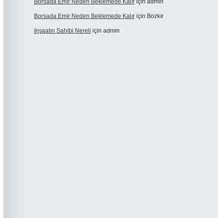
Borsada Emir Neden Beklemede Kalır
için
admin
Borsada Emir Neden Beklemede Kalır
için
Bozkır
Inşaatın Sahibi Nereli
için
admin