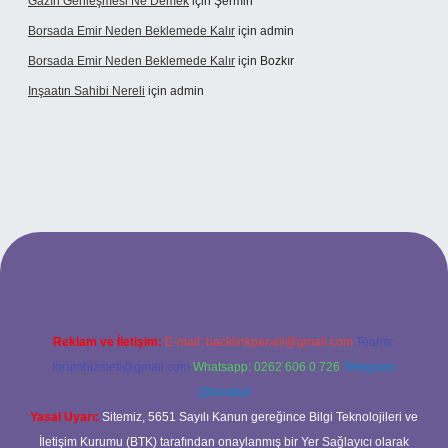
Gazın Genleşmesi Ne Demek
için
Şermin
Borsada Emir Neden Beklemede Kalır
için
admin
Borsada Emir Neden Beklemede Kalır
için
Bozkır
Inşaatın Sahibi Nereli
için
admin
.org/
Reklam ve İletişim:
E-mail:
backlinkpaneli@gmail.com
Teams:
forumhizmeti@gmail.com
Whatsapp: 0262 606 0 726
Telegram:
@karabul
Yasal Uyarı:
Sitemiz, 5651 Sayılı Kanun gereğince Bilgi Teknolojileri ve
İletişim Kurumu (BTK) tarafından onaylanmış bir Yer Sağlayıcı olarak