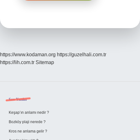
https://www.kodaman.org
https://guzelhali.com.tr
https://lih.com.tr
Sitemap
Sidebar
Son Yazılar
Keşap’ın anlamı nedir ?
Bozköy plaji nerede ?
Kros ne anlama gelir ?