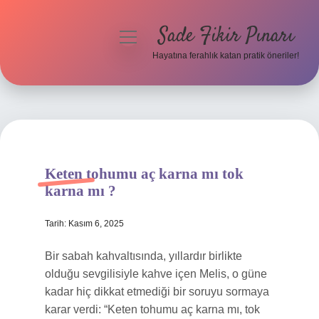
Sade Fikir Pınarı
menüyü
aç
Hayatına ferahlık katan pratik öneriler!
Anasayfa
Gizlilik Politikası
Yasal Uyarı
Keten tohumu aç karna mı tok
Hakkımızda
karna mı ?
Tarih: Kasım 6, 2025
Bir sabah kahvaltısında, yıllardır birlikte
olduğu sevgilisiyle kahve içen Melis, o güne
kadar hiç dikkat etmediği bir soruyu sormaya
karar verdi: “Keten tohumu aç karna mı, tok