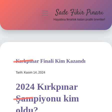
Sade Fikir Pınarı
menüyü
aç
Hayatına ferahlık katan pratik öneriler!
Anasayfa
Gizlilik Politikası
Yasal Uyarı
Kırkpınar Finali Kim Kazandı
Hakkımızda
Tarih: Kasım 14, 2024
2024 Kırkpınar
Şampiyonu kim
oldu?