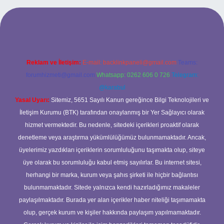
g/
Reklam ve İletişim:
E-mail:
backlinkpaneli@gmail.com
Teams:
forumhizmeti@gmail.com
Whatsapp: 0262 606 0 726
Telegram:
@karabul
Yasal Uyarı:
Sitemiz, 5651 Sayılı Kanun gereğince Bilgi Teknolojileri ve
İletişim Kurumu (BTK) tarafından onaylanmış bir Yer Sağlayıcı olarak
hizmet vermektedir. Bu nedenle, sitedeki içerikleri proaktif olarak
denetleme veya araştırma yükümlülüğümüz bulunmamaktadır. Ancak,
üyelerimiz yazdıkları içeriklerin sorumluluğunu taşımakta olup, siteye
üye olarak bu sorumluluğu kabul etmiş sayılırlar. Bu internet sitesi,
herhangi bir marka, kurum veya şahıs şirketi ile hiçbir bağlantısı
bulunmamaktadır. Sitede yalnızca kendi hazırladığımız makaleler
paylaşılmaktadır. Burada yer alan içerikler haber niteliği taşımamakta
olup, gerçek kurum ve kişiler hakkında paylaşım yapılmamaktadır.