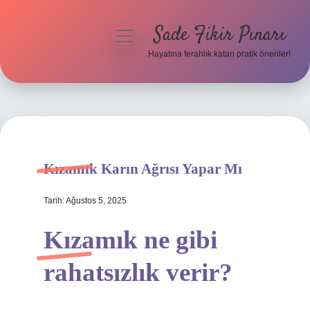
Sade Fikir Pınarı
menüyü
aç
Hayatına ferahlık katan pratik öneriler!
Anasayfa
Gizlilik Politikası
Yasal Uyarı
Kızamık Karın Ağrısı Yapar Mı
Hakkımızda
Tarih: Ağustos 5, 2025
Kızamık ne gibi
rahatsızlık verir?