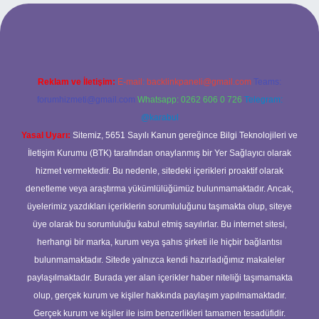
https://www.hiltonbetx.org/
Reklam ve İletişim:
E-mail:
backlinkpaneli@gmail.com
Teams:
forumhizmeti@gmail.com
Whatsapp: 0262 606 0 726
Telegram:
@karabul
Yasal Uyarı:
Sitemiz, 5651 Sayılı Kanun gereğince Bilgi Teknolojileri ve
İletişim Kurumu (BTK) tarafından onaylanmış bir Yer Sağlayıcı olarak
hizmet vermektedir. Bu nedenle, sitedeki içerikleri proaktif olarak
denetleme veya araştırma yükümlülüğümüz bulunmamaktadır. Ancak,
üyelerimiz yazdıkları içeriklerin sorumluluğunu taşımakta olup, siteye
üye olarak bu sorumluluğu kabul etmiş sayılırlar. Bu internet sitesi,
herhangi bir marka, kurum veya şahıs şirketi ile hiçbir bağlantısı
bulunmamaktadır. Sitede yalnızca kendi hazırladığımız makaleler
paylaşılmaktadır. Burada yer alan içerikler haber niteliği taşımamakta
olup, gerçek kurum ve kişiler hakkında paylaşım yapılmamaktadır.
Gerçek kurum ve kişiler ile isim benzerlikleri tamamen tesadüfidir.