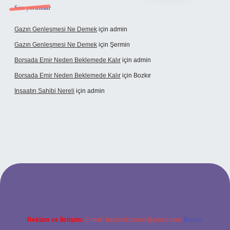
Son yorumlar
Gazın Genleşmesi Ne Demek
için
admin
Gazın Genleşmesi Ne Demek
için
Şermin
Borsada Emir Neden Beklemede Kalır
için
admin
Borsada Emir Neden Beklemede Kalır
için
Bozkır
Inşaatın Sahibi Nereli
için
admin
https://www.hiltonbetx.org/
Reklam ve İletişim:
E-mail:
backlinkpaneli@gmail.com
Teams: