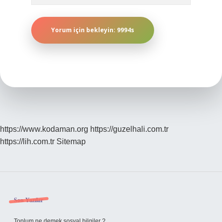
https://www.kodaman.org
https://guzelhali.com.tr
https://lih.com.tr
Sitemap
Sidebar
Son Yazılar
Toplum ne demek sosyal bilgiler ?