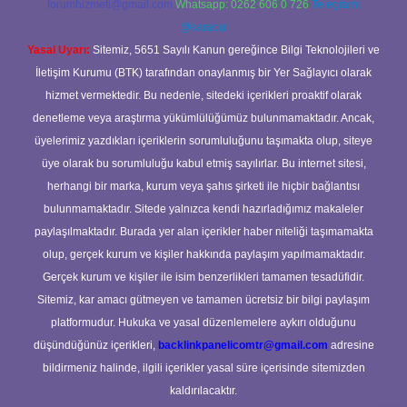
forumhizmeti@gmail.com
Whatsapp: 0262 606 0 726
Telegram:
@karabul
Yasal Uyarı:
Sitemiz, 5651 Sayılı Kanun gereğince Bilgi Teknolojileri ve
İletişim Kurumu (BTK) tarafından onaylanmış bir Yer Sağlayıcı olarak
hizmet vermektedir. Bu nedenle, sitedeki içerikleri proaktif olarak
denetleme veya araştırma yükümlülüğümüz bulunmamaktadır. Ancak,
üyelerimiz yazdıkları içeriklerin sorumluluğunu taşımakta olup, siteye
üye olarak bu sorumluluğu kabul etmiş sayılırlar. Bu internet sitesi,
herhangi bir marka, kurum veya şahıs şirketi ile hiçbir bağlantısı
bulunmamaktadır. Sitede yalnızca kendi hazırladığımız makaleler
paylaşılmaktadır. Burada yer alan içerikler haber niteliği taşımamakta
olup, gerçek kurum ve kişiler hakkında paylaşım yapılmamaktadır.
Gerçek kurum ve kişiler ile isim benzerlikleri tamamen tesadüfidir.
Sitemiz, kar amacı gütmeyen ve tamamen ücretsiz bir bilgi paylaşım
platformudur. Hukuka ve yasal düzenlemelere aykırı olduğunu
düşündüğünüz içerikleri,
backlinkpanelicomtr@gmail.com
adresine
bildirmeniz halinde, ilgili içerikler yasal süre içerisinde sitemizden
kaldırılacaktır.