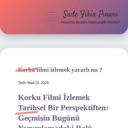
Sade Fikir Pınarı
menüyü
aç
Hayatına ferahlık katan pratik öneriler!
Anasayfa
Gizlilik Politikası
Yasal Uyarı
Korku filmi izlemek yararlı mı ?
Hakkımızda
Tarih: Mart 23, 2026
Korku Filmi İzlemek
Tarihsel Bir Perspektiften:
Geçmişin Bugünü