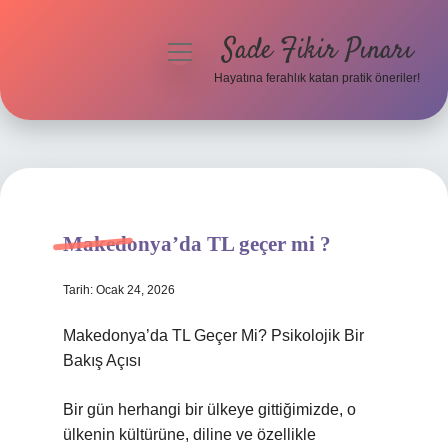
Sade Fikir Pınarı
menüyü
aç
Hayatına ferahlık katan pratik öneriler!
Anasayfa
Gizlilik Politikası
Yasal Uyarı
Makedonya’da TL geçer mi ?
Hakkımızda
Tarih: Ocak 24, 2026
Makedonya’da TL Geçer Mi? Psikolojik Bir
Bakış Açısı
Bir gün herhangi bir ülkeye gittiğimizde, o
ülkenin kültürüne, diline ve özellikle