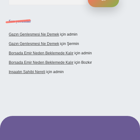
Son yorumlar
Gazın Genleşmesi Ne Demek
için
admin
Gazın Genleşmesi Ne Demek
için
Şermin
Borsada Emir Neden Beklemede Kalır
için
admin
Borsada Emir Neden Beklemede Kalır
için
Bozkır
Inşaatın Sahibi Nereli
için
admin
https://www.hiltonbetx.org/