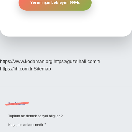
https://www.kodaman.org
https://guzelhali.com.tr
https://lih.com.tr
Sitemap
Sidebar
Son Yazılar
Toplum ne demek sosyal bilgiler ?
Keşap’ın anlamı nedir ?