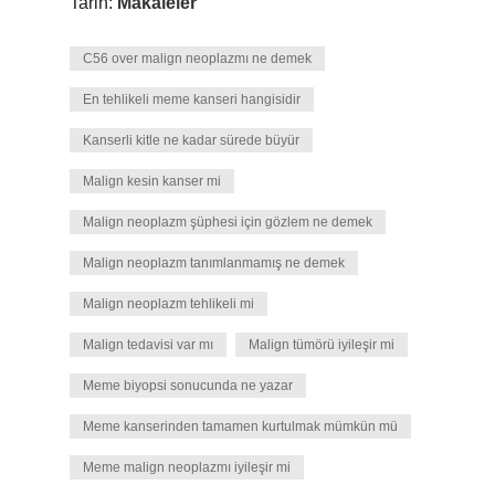
Tarih:
Makaleler
C56 over malign neoplazmı ne demek
En tehlikeli meme kanseri hangisidir
Kanserli kitle ne kadar sürede büyür
Malign kesin kanser mi
Malign neoplazm şüphesi için gözlem ne demek
Malign neoplazm tanımlanmamış ne demek
Malign neoplazm tehlikeli mi
Malign tedavisi var mı
Malign tümörü iyileşir mi
Meme biyopsi sonucunda ne yazar
Meme kanserinden tamamen kurtulmak mümkün mü
Meme malign neoplazmı iyileşir mi