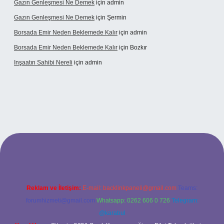
Gazın Genleşmesi Ne Demek
için
admin
Gazın Genleşmesi Ne Demek
için
Şermin
Borsada Emir Neden Beklemede Kalır
için
admin
Borsada Emir Neden Beklemede Kalır
için
Bozkır
Inşaatın Sahibi Nereli
için
admin
ps://www.hiltonbetx.org/
Reklam ve İletişim:
E-mail:
backlinkpaneli@gmail.com
Teams:
forumhizmeti@gmail.com
Whatsapp: 0262 606 0 726
Telegram:
@karabul