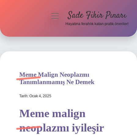
Sade Fikir Pınarı
menüyü
aç
Hayatına ferahlık katan pratik öneriler!
Anasayfa
Gizlilik Politikası
Yasal Uyarı
Meme Malign Neoplazmı
Hakkımızda
Tanımlanmamış Ne Demek
Tarih: Ocak 4, 2025
Meme malign
neoplazmı iyileşir